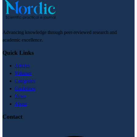
Advancing knowledge through peer-reviewed research and
academic excellence.
Quick Links
Articles
Volumes
Categories
Guidelines
News
About
Contact