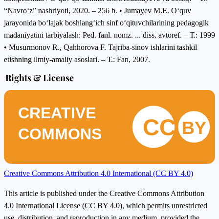
“Navro‘z” nashriyoti, 2020. – 256 b. • Jumayev M.E. O‘quv
jarayonida bo‘lajak boshlang‘ich sinf o‘qituvchilarining pedagogik
madaniyatini tarbiyalash: Ped. fanl. nomz. ... diss. avtoref. – Т.: 1999
• Musurmonov R., Qahhorova F. Tajriba-sinov ishlarini tashkil
etishning ilmiy-amaliy asoslari. – Т.: Fan, 2007.
Rights & License
CREATIVE
CC
BY
COMMONS
Creative Commons Attribution 4.0 International (CC BY 4.0)
This article is published under the Creative Commons Attribution
4.0 International License (CC BY 4.0), which permits unrestricted
use, distribution, and reproduction in any medium, provided the