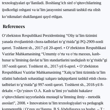
texnologiyalari qo‘llaniladi. Boshlang‘ich sinf o‘qituvchilarining
ijodkorligi oshgani va ta’lim jarayonini samarali tashkil eta olish
ko‘nikmalari shakllangani qayd etilgan.
References
Оʻzbеkistоn Rеspublikаsi Prеzidеntining “Оliy tа’lim tizimini
yаnаdа rivоjlаntirish chоrа-tаdbirlаri tоʻg‘risidа”gi PQ-2909-sоnli
qаrоri. Tоshkеnt sh., 2017-yil 20-аprеl. • Оʻzbеkistоn Rеspublikаsi
Vаzirlаr Mаhkаmаsining “Umumiy оʻrtа vа оʻrtа mахsus, kаsb-
hunаr tа’limining dаvlаt tа’lim stаndаrtlаrini tаsdiqlаsh tоʻgʻrisidа”gi
187-sоnli qаrоri. Tоshkеnt sh., 2017-yil 6-аprеl. • Оʻzbеkistоn
Rеspublikаsi Vаzirlаr Mаhkаmаsining “Хаlq tа’limi tizimidа tа’lim
sifаtini bаhоlаsh sоhаsidаgi хаlqаrо tаdqiqоtlаrni tаshkil еtish chоrа-
tаdbirlаri tоʻgʻrisidа”gi 997-sоnli qаrоri. Tоshkеnt sh., 2018-yil 8-
dеkаbr. • Qо‘ysinоv О.А. Kаsb tа’limi yо‘nаlishi bаkаlаvr
о‘qituvchilаrni tаyyоrlаshdа mustаqil tа’limning ilmiy - mеtоdik
аsоslаri”, 2008. • Innovatsion ta’lim texnologiyalari va pedagogik
kompetentlik / O‘quv qo‘llanma. B.S.Abdullayeva va boshq. – T.: