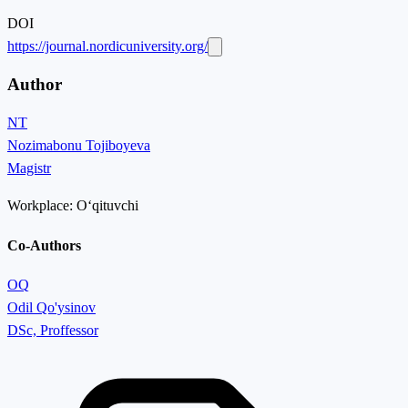
DOI
https://journal.nordicuniversity.org/
Author
NT
Nozimabonu Tojiboyeva
Magistr
Workplace:
Oʻqituvchi
Co-Authors
OQ
Odil Qo'ysinov
DSc, Proffessor