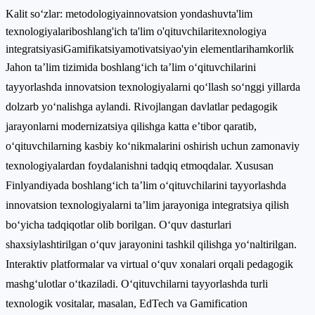
Kalit so‘zlar: metodologiya
innovatsion yondashuv
ta'lim
texnologiyalari
boshlang'ich ta'lim o'qituvchilari
texnologiya
integratsiyasi
Gamifikatsiya
motivatsiya
o'yin elementlari
hamkorlik
Jahon ta’lim tizimida boshlang‘ich ta’lim o‘qituvchilarini
tayyorlashda innovatsion texnologiyalarni qo‘llash so‘nggi yillarda
dolzarb yo‘nalishga aylandi. Rivojlangan davlatlar pedagogik
jarayonlarni modernizatsiya qilishga katta e’tibor qaratib,
o‘qituvchilarning kasbiy ko‘nikmalarini oshirish uchun zamonaviy
texnologiyalardan foydalanishni tadqiq etmoqdalar. Xususan
Finlyandiyada boshlang‘ich ta’lim o‘qituvchilarini tayyorlashda
innovatsion texnologiyalarni ta’lim jarayoniga integratsiya qilish
bo‘yicha tadqiqotlar olib borilgan. O‘quv dasturlari
shaxsiylashtirilgan o‘quv jarayonini tashkil qilishga yo‘naltirilgan.
Interaktiv platformalar va virtual o‘quv xonalari orqali pedagogik
mashg‘ulotlar o‘tkaziladi. O‘qituvchilarni tayyorlashda turli
texnologik vositalar, masalan, EdTech va Gamification