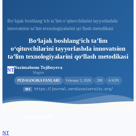
Bo‘lajak boshlang‘ich ta’lim o‘qituvchilarini tayyorlashda
innovatsion ta’lim texnologiyalarini qo‘llash metodikasi
Bo‘lajak boshlang‘ich ta’lim
o‘qituvchilarini tayyorlashda innovatsion
ta’lim texnologiyalarini qo‘llash metodikasi
Nozimabonu Tojiboyeva
NT
Magistr
PEDAGOGIKA FANLARI
February 3, 2026
290
4-SON
https://journal.nordicuniversity.org/
DOI
Download PDF
NT