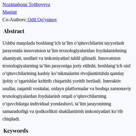
Nozimabonu Tojiboyeva
Magistr
Co-Authors:
Odil Qo'ysinov
Abstract
Ushbu maqolada boshlang‘ich ta’lim o‘qituvchilarini tayyorlash
jarayonida innovatsion ta’lim texnologiyalaridan foydalanishning
ahamiyati, usullari va imkoniyatlari tahlil qilinadi. Innovatsion
texnologiyalarning ta’lim jarayoniga joriy etilishi, boshlang‘ich sinf
o‘qituvchilarining kasbiy ko‘nikmalarini rivojlantirishda qanday
ijobiy o‘zgarishlar keltirib chiqarishi yoritib beriladi. Interaktiv
usullar, raqamli vositalar, onlayn platformalar va boshqa zamonaviy
texnologiyalardan foydalanish orqali o‘qituvchilarning
o‘quvchilarga individual yondashuvi, ta’lim jarayonining
samaradorligi va ijodkorlikni shakllantirish imkoniyatlari ko‘rib
chiqiladi.
Keywords