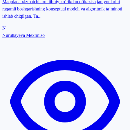
Maqolada xizmatchilarni tibbiy koʻrikdan oʻtkazish jarayonlarini
raqamli boshqarishning konseptual modeli va algoritmik taʻminoti
ishlab chiqilgan. Ta...
N
Nurullayeva Mexriniso