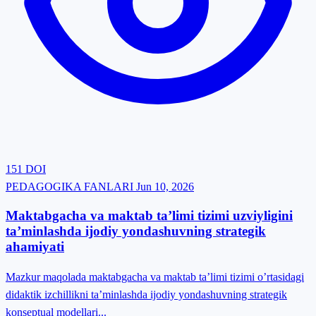
151
DOI
PEDAGOGIKA FANLARI
Jun 10, 2026
Maktabgacha va maktab ta’limi tizimi uzviyligini
ta’minlashda ijodiy yondashuvning strategik
ahamiyati
Mazkur maqolada maktabgacha va maktab ta’limi tizimi o’rtasidagi
didaktik izchillikni ta’minlashda ijodiy yondashuvning strategik
konseptual modellari...