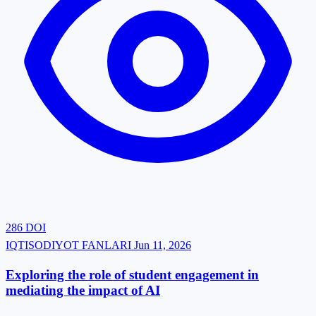
Adabiyot nazariyasi
Chog‘ishtirma tilshunoslik va tarjimashunoslik
Qiyosiy adabiyotshunoslik
Osiyo va Afrika xalqlari tili va adabiyoti
Yevropa, Amerika va Avstraliya xalqlari tili va adabiyoti
Qoraqalpoq tili va adabiyoti
O‘zbek tili va adabiyoti
Tarixshunoslik, manbashunoslik va tarixiy tadqiqot usullari
Etnografiya, etnologiya va antropologiya
Arxeologiya
Xalqaro munosabatlar va tashqi siyosat tarixi
Jahon tarixi
Fan va texnologiyalar tarixi
286
DOI
O‘zbekiston tarixi
IQTISODIYOT FANLARI
Jun 11, 2026
Exploring‍‌‍‍‌‍‌‍‍‌ the role of student engagement in
mediating the impact of AI