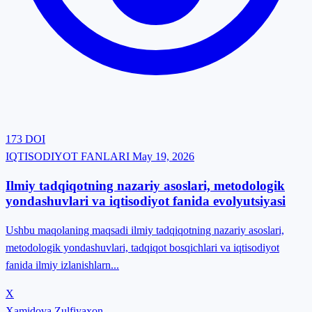
173
DOI
IQTISODIYOT FANLARI
May 19, 2026
Ilmiy tadqiqotning nazariy asoslari, metodologik
yondashuvlari va iqtisodiyot fanida evolyutsiyasi
Ushbu maqolaning maqsadi ilmiy tadqiqotning nazariy asoslari,
metodologik yondashuvlari, tadqiqot bosqichlari va iqtisodiyot
fanida ilmiy izlanishlarn...
X
Xamidova Zulfiyaxon