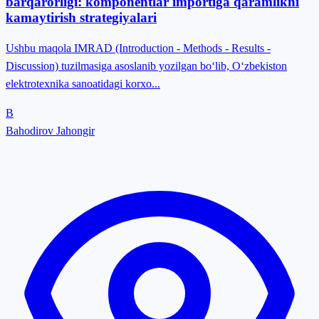
barqarorligi: komponentlar importiga qaramlikni
kamaytirish strategiyalari
Ushbu maqola IMRAD (Introduction - Methods - Results -
Discussion) tuzilmasiga asoslanib yozilgan boʻlib, Oʻzbekiston
elektrotexnika sanoatidagi korxo...
B
Bahodirov Jahongir