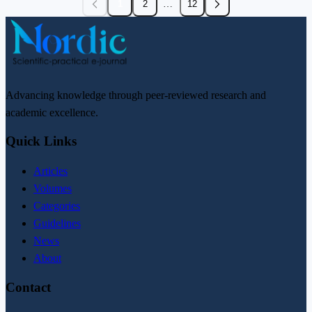
…
1
2
12
Advancing knowledge through peer-reviewed research and
academic excellence.
Quick Links
Articles
Volumes
Categories
Guidelines
News
About
Contact