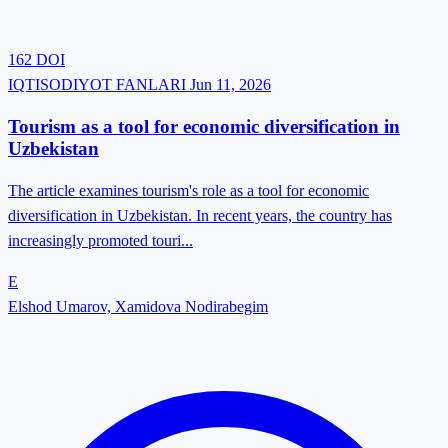
Umumiy psixologiya
Psixologiya tarixi va nazariyasi
162
DOI
Ma’naviy jarayonlar va texnologiyalar
IQTISODIYOT FANLARI
Jun 11, 2026
Ma’naviy tarbiya
Ma’naviyat tarixi va nazariyasi
Tourism as a tool for economic diversification in
Gʻoyalar tarixi va metodologiyasi
Uzbekistan
Milliy g‘oya targ‘iboti texnologiyalari
The article examines tourism's role as a tool for economic
Ijtimoiy falsafa
diversification in Uzbekistan. In recent years, the country has
Falsafa tarixi
increasingly promoted touri...
Ong, madaniyat va amaliyot shakllari falsafasi
Ontologiya, gnoseologiya va mantiq
E
Zamonaviy tilshunoslik
Elshod Umarov, Xamidova Nodirabegim
Til nazariyasi va kompyuter lingvistikasi
Matnshunoslik va adabiy manbashunoslik
Jurnalistika
Folklorshunoslik
Jahon adabiyoti