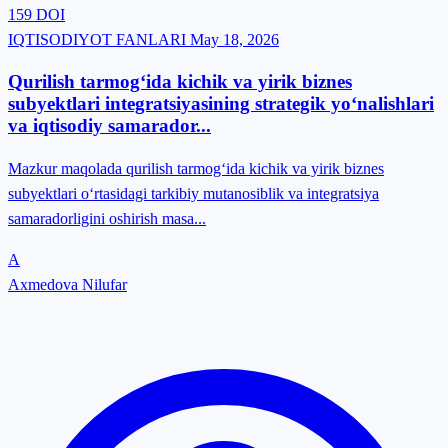
159
DOI
IQTISODIYOT FANLARI
May 18, 2026
Qurilish tarmog‘ida kichik va yirik biznes
subyektlari integratsiyasining strategik yo‘nalishlari
va iqtisodiy samarador...
Mazkur maqolada qurilish tarmog‘ida kichik va yirik biznes
subyektlari o‘rtasidagi tarkibiy mutanosiblik va integratsiya
samaradorligini oshirish masa...
A
Axmedova Nilufar