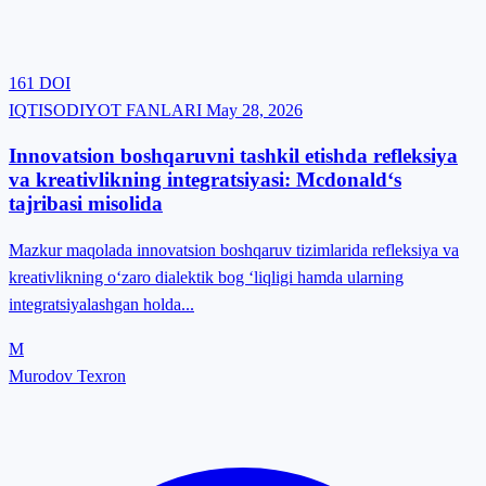
161
DOI
IQTISODIYOT FANLARI
May 28, 2026
Innovatsion boshqaruvni tashkil etishda refleksiya
va kreativlikning integratsiyasi: Mcdonald‘s
tajribasi misolida
Mazkur maqolada innovatsion boshqaruv tizimlarida refleksiya va
kreativlikning o‘zaro dialektik bog ‘liqligi hamda ularning
integratsiyalashgan holda...
M
Murodov Texron