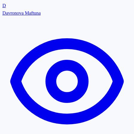
D
Maktabgacha ta’lim va tarbiya nazariyasi va metodikasi
Davronova Maftuna
Ta’limda menejment
Elektron ta’lim nazariyasi va metodikasi
Kasb-hunar ta’limi nazariyasi va metodikasi
Maxsus pedagogika
Ta’lim va tarbiya nazariyasi va metodikasi
Pedagogik ta’limotlar tarixi
Pedagogika nazariyasi
Din psixologiyasi
Rivojlanish psixologiyasi
Yosh va pedagogik psixologiya
Etnopsixologiya
Ijtimoiy psixologiya
Tibbiy va maxsus psixologiya
Inson kasbiy faoliyati psixologiyasi
Psixofiziologiya
Shaxs psixologiyasi