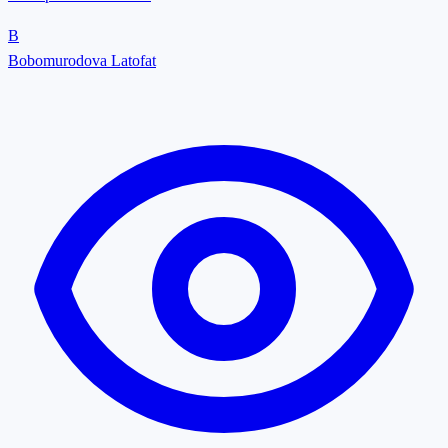
B
Bobomurodova Latofat