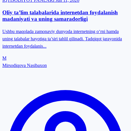
IQTISODIYOT FANLARI
Jun 11, 2026
Oliy ta’lim talabalarida internetdan foydalanish
madaniyati va uning samaradorligi
Ushbu maqolada zamonaviy dunyoda internetning o‘rni hamda
uning talabalar hayotiga ta’siri tahlil qilinadi. Tadqiqot jarayonida
internetdan foydalanis...
M
Mirsodiqova Nasibaxon