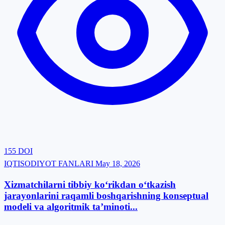
155
DOI
IQTISODIYOT FANLARI
May 18, 2026
Xizmatchilarni tibbiy ko‘rikdan o‘tkazish
jarayonlarini raqamli boshqarishning konseptual
modeli va algoritmik ta’minoti...