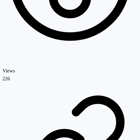
Views
226