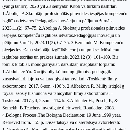
(yangi tahriri). 2020-yil 23-sentyabr. Kitob va turkum nashrlari
1.Āboliņa A.Skolotāju profesionālās pilnveides iespējas kompetenču
izglītības ietvaros.Pedagoģijas inovāciju un pētījumu žurnāls,
2023.11(2), 67–75. 2.Āboliņa A.Skolotāju profesionālās pilnveides
iespējas kompetenču izglītības ietvaros.Pedagoģijas inovāciju un
pētījumu žurnāls, 2023.11(2), 67–75. 3.Bernande M. Kompetenču
pieejas ieviešana skolotāju izglītībā: teorija un prakse. Mūsdienu
izglītības teorijas un prakses žurnāls, 2023.12 (3), 101–109. Bir
tomlik kitoblar, monografiyalar, darsliklar, maqolalar toʻplami:
1.Abdullaev Yu. Xorijiy oliy ta’limning ijtimoiy- pedagogik
xususiyatlari, tajriba va taraqqiyot tamoyillari: -Toshkent: Ilmiy
axborotnoma. 2017, 6-son. -106 b. 2.Alibekova R. Milliy istiqlol g
‘oyasi: asosiy tushuncha va tamoyillar. Ilmiy axborotnoma. –
Toshkent: 2017-yil, 2-son. –114 b. 3.Altrichter H., Posch, P., &
Somekh, B.Teachers investigate their work. Routledge. 2008.
4.Bologna Process.The Bologna Declaration: 19 June 1999 year.
Retrieved from. - 55 p. Dissertatsiya va dissertatsiya avtoreferati:
1.Akmalova N. Raqamli texnologiyalarda axborotlarni kodlashning