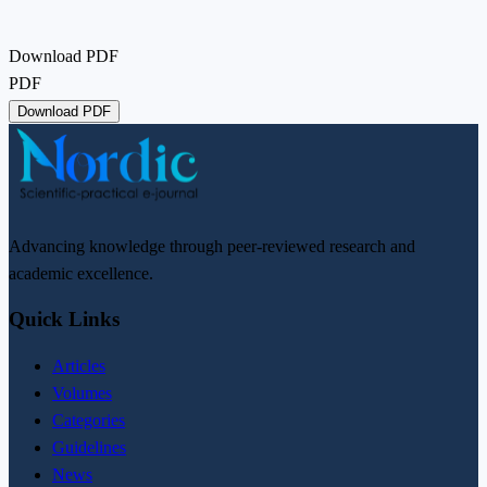
Download PDF
PDF
Download PDF
Advancing knowledge through peer-reviewed research and
academic excellence.
Quick Links
Articles
Volumes
Categories
Guidelines
News