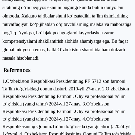
sifatining o‘rni beqiyos ekanini bugungi kunda butun dunyo tan
olmoqda. Xalqaro tajribalar shuni ko‘rsatadiki, ta’lim tizimlarining
muvaffaqiyati ko‘p jihatdan o‘qituvchilarning malaka va mahoratiga
bog‘liq. Ayniqsa, bo‘lajak pedagoglarni tayyorlashda zarur
kompetensiyalarni shakllantirish alohida ahamiyatga ega. Bu faqat
global miqyosda emas, balki O‘zbekiston sharoitida ham dolzarb
masala hisoblanadi.
References
1.O‘zbekiston Respublikasi Prezidentining PF-5712-son farmoni.
Ta’lim to‘g‘risidagi qonun dasturi. 2019-yil 27-may. 2.O‘zbekiston
Respublikasi Prezidentining Farmoni. Oliy va professional ta’lim
to‘g‘risida (yangi tahrir) 2024-yil 27-may. 3.O‘zbekiston
Respublikasi Prezidentining Farmoni .Oliy va professional ta’lim
to‘g‘risida (yangi tahrir) 2024-yil 27-may. 4.O‘zbekiston
Respublikasining Qonuni.Ta’lim to‘g‘risida (yangi tahriri). 2024-yil
1-fevral. 4. O‘zbekiston Respublikasining Qonuni.Ta’lim to‘g‘risida