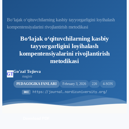
Bo‘lajak o‘qituvchilarning kasbiy tayyorgarligini loyihalash
kompentensiyalarini rivojlantirish metodikasi
Bo‘lajak o‘qituvchilarning kasbiy
tayyorgarligini loyihalash
kompentensiyalarini rivojlantirish
metodikasi
Go'zal Tojieva
GT
magistr
PEDAGOGIKA FANLARI
February 3, 2026
226
4-SON
https://journal.nordicuniversity.org/
DOI
Download PDF