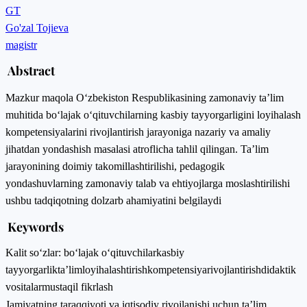
GT
Go'zal Tojieva
magistr
Abstract
Mazkur maqola O‘zbekiston Respublikasining zamonaviy ta’lim
muhitida bo‘lajak o‘qituvchilarning kasbiy tayyorgarligini loyihalash
kompetensiyalarini rivojlantirish jarayoniga nazariy va amaliy
jihatdan yondashish masalasi atroflicha tahlil qilingan. Ta’lim
jarayonining doimiy takomillashtirilishi, pedagogik
yondashuvlarning zamonaviy talab va ehtiyojlarga moslashtirilishi
ushbu tadqiqotning dolzarb ahamiyatini belgilaydi
Keywords
Kalit so‘zlar: bo‘lajak o‘qituvchilar
kasbiy
tayyorgarlik
ta’lim
loyihalashtirish
kompetensiya
rivojlantirish
didaktik
vositalar
mustaqil fikrlash
Jamiyatning taraqqiyoti va iqtisodiy rivojlanishi uchun ta’lim