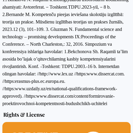
ahamiyati: Avtoreferat.－Toshkent.TDPU.2023-yil,－8 b.
2.Bernande M. Kompetenču pieejas ieviešana skolotāju izglītībā:
teorija un prakse. Mūsdienu izglītības teorijas un prakses žurnāls,
2023.12 (3), 101–109. 3. Gluzman N. Fundamental science and
technology – promising developments IX:Proceedings of the
Conference. – North Charleston,: 32, 2016. Simpozium va
konferensiya ishlariga havolalar: 1.Bekchonova Sh. Raqamli ta’lim
asosida bo’lajak o’qituvchilarning kasbiy kompetensiyalarini
rivojlantirish. Konf. -Toshkent: TDPU.2003.-16 b. Internetdan
olingan havolalar: //http://www.lex.uz //https:www.dissercat.com.
//https:erasmus-plus.ec.europa.eu.
//https:www.uzdaily.uz/en/national-qualifications-framework-
approved). //https:www.dissercat.com/content/formirovanie-
proektirovochnoi-kompetentnosti-budushchikh-uchitelei
Rights & License