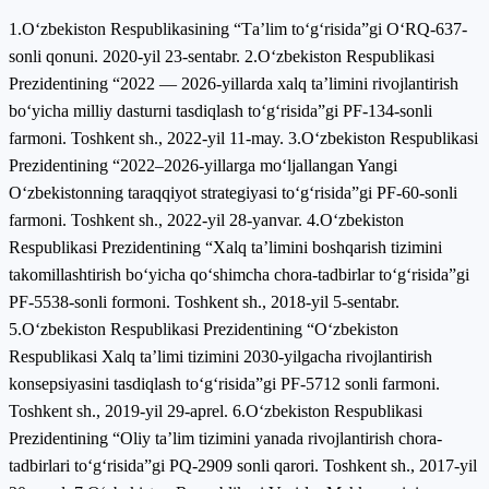
1.Оʻzbеkistоn Rеsрublikаsining “Tа’lim tоʻgʻrisidа”gi ОʻRQ-637-
sоnli qоnuni. 2020-yil 23-sеntаbr. 2.O‘zbekiston Respublikasi
Prezidentining “2022 — 2026-yillarda xalq ta’limini rivojlantirish
bo‘yicha milliy dasturni tasdiqlash to‘g‘risida”gi PF-134-sonli
farmoni. Toshkent sh., 2022-yil 11-may. 3.O‘zbekiston Respublikasi
Prezidentining “2022‒2026-yillarga mo‘ljallangan Yangi
O‘zbekistonning taraqqiyot strategiyasi to‘g‘risida”gi PF-60-sonli
farmoni. Toshkent sh., 2022-yil 28-yanvar. 4.Oʻzbekiston
Respublikasi Prezidentining “Xalq ta’limini boshqarish tizimini
takomillashtirish boʻyicha qoʻshimcha chora-tadbirlar toʻgʻrisida”gi
PF-5538-sonli formoni. Toshkent sh., 2018-yil 5-sentabr.
5.Oʻzbekiston Respublikasi Prezidentining “Oʻzbekiston
Respublikasi Xalq ta’limi tizimini 2030-yilgacha rivojlantirish
konsepsiyasini tasdiqlash toʻgʻrisida”gi PF-5712 sonli farmoni.
Toshkent sh., 2019-yil 29-aprel. 6.Oʻzbekiston Respublikasi
Prezidentining “Oliy ta’lim tizimini yanada rivojlantirish chora-
tadbirlari toʻg‘risida”gi PQ-2909 sonli qarori. Toshkent sh., 2017-yil