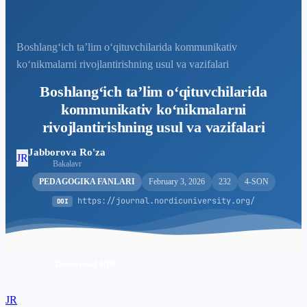
Bоshlаng‘ich tа’lim о‘qituvchilаridа kоmmunikаtiv
kо‘nikmаlаrni rivоjlаntirishning usul vа vаzifаlаri
Bоshlаng‘ich tа’lim о‘qituvchilаridа
kоmmunikаtiv kо‘nikmаlаrni
rivоjlаntirishning usul vа vаzifаlаri
Jabborova Ro'za
JR
Bakalavr
PEDAGOGIKA FANLARI
February 3, 2026
232
4-SON
https://journal.nordicuniversity.org/
DOI
Download PDF
JR