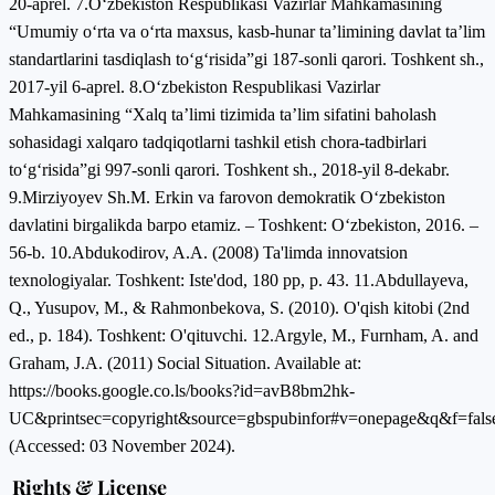
20-aprel. 7.Oʻzbekiston Respublikasi Vazirlar Mahkamasining
“Umumiy oʻrta va oʻrta maxsus, kasb-hunar ta’limining davlat ta’lim
standartlarini tasdiqlash toʻgʻrisida”gi 187-sonli qarori. Toshkent sh.,
2017-yil 6-aprel. 8.Oʻzbekiston Respublikasi Vazirlar
Mahkamasining “Xalq ta’limi tizimida ta’lim sifatini baholash
sohasidagi xalqaro tadqiqotlarni tashkil etish chora-tadbirlari
toʻgʻrisida”gi 997-sonli qarori. Toshkent sh., 2018-yil 8-dekabr.
9.Mirziyоyеv Sh.М. Еrkin vа fаrоvоn dеmоkrаtik Оʻzbеkistоn
dаvlаtini birgаlikdа bаrро еtаmiz. ‒ Тоshkеnt: Оʻzbеkistоn, 2016. ‒
56-b. 10.Abdukodirov, A.A. (2008) Ta'limda innovatsion
texnologiyalar. Toshkent: Iste'dod, 180 pp, p. 43. 11.Abdullayeva,
Q., Yusupov, M., & Rahmonbekova, S. (2010). O'qish kitobi (2nd
ed., p. 184). Toshkent: O'qituvchi. 12.Argyle, M., Furnham, A. and
Graham, J.A. (2011) Social Situation. Available at:
https://books.google.co.ls/books?id=avB8bm2hk-
UC&printsec=copyright&source=gbspubinfor#v=onepage&q&f=fals
(Accessed: 03 November 2024).
Rights & License