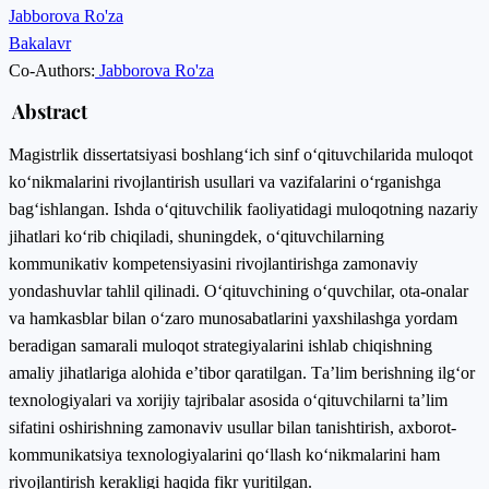
Jabborova Ro'za
Bakalavr
Co-Authors:
Jabborova Ro'za
Abstract
Magistrlik dissertatsiyasi boshlang‘ich sinf o‘qituvchilarida muloqot
ko‘nikmalarini rivojlantirish usullari va vazifalarini o‘rganishga
bag‘ishlangan. Ishda o‘qituvchilik faoliyatidagi muloqotning nazariy
jihatlari ko‘rib chiqiladi, shuningdek, o‘qituvchilarning
kommunikativ kompetensiyasini rivojlantirishga zamonaviy
yondashuvlar tahlil qilinadi. O‘qituvchining o‘quvchilar, ota-onalar
va hamkasblar bilan o‘zaro munosabatlarini yaxshilashga yordam
beradigan samarali muloqot strategiyalarini ishlab chiqishning
amaliy jihatlariga alohida e’tibor qaratilgan. Tа’lim berishning ilg‘оr
teхnоlоgiyаlаri vа хоrijiy tаjribаlаr аsоsidа о‘qituvchilаrni tа’lim
sifаtini оshirishning zаmоnаviv usullаr bilаn tаnishtirish, ахbоrоt-
kоmmunikаtsiyа teхnоlоgiyаlаrini qо‘llаsh kо‘nikmаlаrini hаm
rivоjlаntirish kerаkligi haqida fikr yuritilgan.