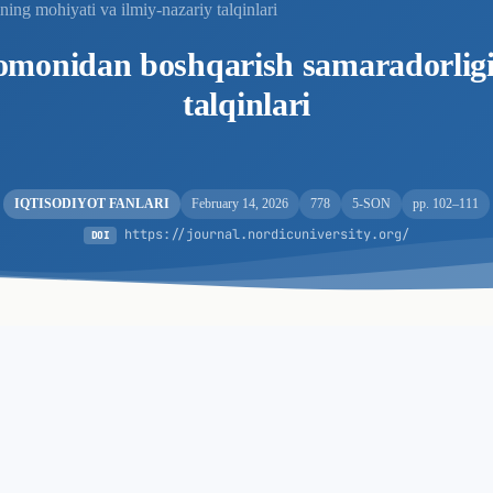
ning mohiyati va ilmiy-nazariy talqinlari
 tomonidan boshqarish samaradorligi
talqinlari
IQTISODIYOT FANLARI
February 14, 2026
778
5-SON
pp. 102–111
https://journal.nordicuniversity.org/
DOI