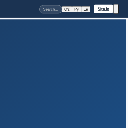
Sign In
O'z
Ру
En
Search...