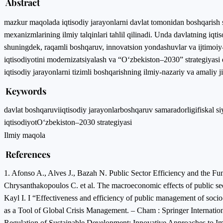
Abstract
mazkur maqolada iqtisodiy jarayonlarni davlat tomonidan boshqarish
mexanizmlarining ilmiy talqinlari tahlil qilinadi. Unda davlatning iqtisod
shuningdek, raqamli boshqaruv, innovatsion yondashuvlar va ijtimoiy-i
iqtisodiyotini modernizatsiyalash va “O‘zbekiston–2030” strategiyasi do
iqtisodiy jarayonlarni tizimli boshqarishning ilmiy-nazariy va amaliy jih
Keywords
davlat boshqaruvi
iqtisodiy jarayonlar
boshqaruv samaradorligi
fiskal s
iqtisodiyot
O‘zbekiston–2030 strategiyasi
Ilmiy maqola
References
1. Afonso A., Alves J., Bazah N. Public Sector Efficiency and the F
Chrysanthakopoulos C. et al. The macroeconomic effects of public se
Kayl I. I “Effectiveness and efficiency of public management of socio
as a Tool of Global Crisis Management. – Cham : Springer Internati
Regulation of Sustainable Development: Innovative Approaches to I