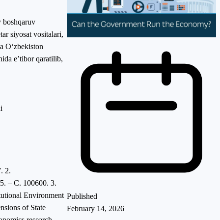
y boshqaruv
ar siyosat vositalari,
da O‘zbekiston
da e’tibor qaratilib,
i
. 2.
5. – С. 100600. 3.
itutional Environment
Published
nsions of State
February 14, 2026
onomics research