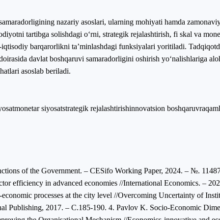
 samaradorligining nazariy asoslari, ularning mohiyati hamda zamonavi
iyotni tartibga solishdagi o‘rni, strategik rejalashtirish, fi skal va monet
qtisodiy barqarorlikni ta’minlashdagi funksiyalari yoritiladi. Tadqiqot
irasida davlat boshqaruvi samaradorligini oshirish yo‘nalishlariga alohi
atlari asoslab beriladi.
iyosat
monetar siyosat
strategik rejalashtirish
innovatsion boshqaruv
raqaml
unctions of the Government. – CESifo Working Paper, 2024. – №. 11487
ctor efficiency in advanced economies //International Economics. – 202
-economic processes at the city level //Overcoming Uncertainty of Inst
onal Publishing, 2017. – С.185-190. 4. Pavlov K. Socio-Economic Dime
mproving the Organisational Mechanism //Economics-innovative and ec