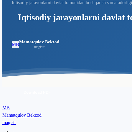
Iqtisodiy jarayonlarni davlat tomonidan boshqarish samaradorligi
Iqtisodiy jarayonlarni davlat
Mamatqulov Bekzod
MB
magistr
Download PDF
MB
Mamatqulov Bekzod
magistr