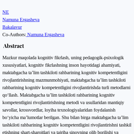
NE
Namuna Ergasheva
Bakalavur
Co-Authors:
Namuna Ergasheva
Abstract
Mazkur maqolada kognitiv fikrlash, uning pedagogik-psixologik
xususiyatlari, kognitiv fikrlashning inson hayotidagi ahamiyati,
maktabgacha ta’lim tashkiloti rahbarining kognitiv kompetentligini
rivojlantirishning mazmunmohiyati, maktabgacha ta’lim tashkiloti
rahbarining kognitiv kompetentligini rivojlantirishda turli metodlarni
qo‘llash. Maktabgacha ta’lim tashkiloti rahbarining kognitiv
kompetentligini rivojlantirishning metodi va usullaridan mantiqiy
savollar, krossvordlar, loyiha texnologiyalaridan foydalanish
bo‘yicha ma’lumotlar berilgan. Shu bilan birga maktabgacha ta’lim
tashkiloti rahbarining kognitiv kompetentligini rivojlantirishni tashkil
etishning shart-sharoitlari va tajriba sinovning olib borilishi va