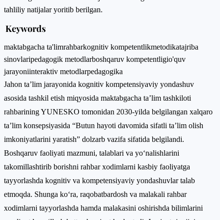
tahliliy natijalar yoritib berilgan.
Keywords
maktabgacha ta'lim
rahbar
kognitiv kompetentlik
metodika
tajriba
sinovlari
pedagogik metodlar
boshqaruv kompetentligi
o'quv
jarayoni
interaktiv metodlar
pedagogika
Jahon ta’lim jarayonida kognitiv kompetensiyaviy yondashuv
asosida tashkil etish miqyosida maktabgacha ta’lim tashkiloti
rahbarining YUNESKO tomonidan 2030-yilda belgilangan xalqaro
ta’lim konsepsiyasida “Butun hayoti davomida sifatli ta’lim olish
imkoniyatlarini yaratish” dolzarb vazifa sifatida belgilandi.
Boshqaruv faoliyati mazmuni, talablari va yo‘nalishlarini
takomillashtirib borishni rahbar xodimlarni kasbiy faoliyatga
tayyorlashda kognitiv va kompetensiyaviy yondashuvlar talab
etmoqda. Shunga ko‘ra, raqobatbardosh va malakali rahbar
xodimlarni tayyorlashda hamda malakasini oshirishda bilimlarini