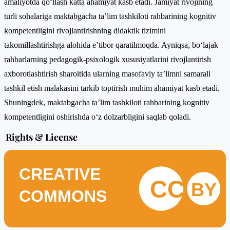
amaliyotda qo‘llash katta ahamiyat kasb etadi. Jamiyat rivojining
turli sohalariga maktabgacha ta’lim tashkiloti rahbarining kognitiv
kompetentligini rivojlantirishning didaktik tizimini
takomillashtirishga alohida e’tibor qaratilmoqda. Ayniqsa, bo‘lajak
rahbarlarning pedagogik-psixologik xususiyatlarini rivojlantirish
axborotlashtirish sharoitida ularning masofaviy ta’limni samarali
tashkil etish malakasini tarkib toptirish muhim ahamiyat kasb etadi.
Shuningdek, maktabgacha ta’lim tashkiloti rahbarining kognitiv
kompetentligini oshirishda o‘z dolzarbligini saqlab qoladi.
Rights & License
CREATIVE
CC
BY
COMMONS