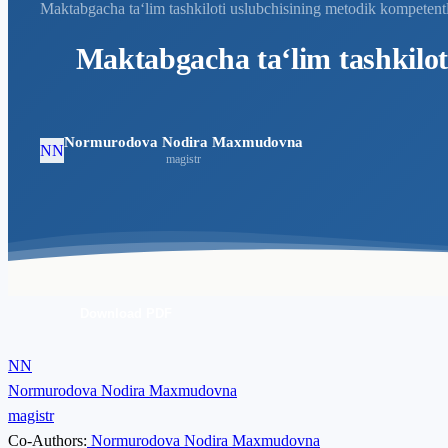
Maktabgacha taʻlim tashkiloti uslubchisining metodik kompetentlig
Maktabgacha taʻlim tashkiloti
Normurodova Nodira Maxmudovna
NN
magistr
Download PDF
NN
Normurodova Nodira Maxmudovna
magistr
Co-Authors:
Normurodova Nodira Maxmudovna