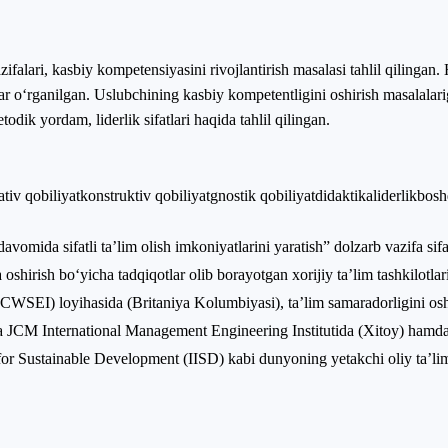
falari, kasbiy kompetensiyasini rivojlantirish masalasi tahlil qilingan.
o‘rganilgan. Uslubchining kasbiy kompetentligini oshirish masalalariga
todik yordam, liderlik sifatlari haqida tahlil qilingan.
iv qobiliyat
konstruktiv qobiliyat
gnostik qobiliyat
didaktika
liderlik
bosh
da sifatli ta’lim olish imkoniyatlarini yaratish” dolzarb vazifa sifa
 oshirish bo‘yicha tadqiqotlar olib borayotgan xorijiy ta’lim tashkilotlar
CWSEI) loyihasida (Britaniya Kolumbiyasi), ta’lim samaradorligini os
a JCM International Management Engineering Institutida (Xitoy) hamda 
 for Sustainable Development (IISD) kabi dunyoning yetakchi oliy ta’li