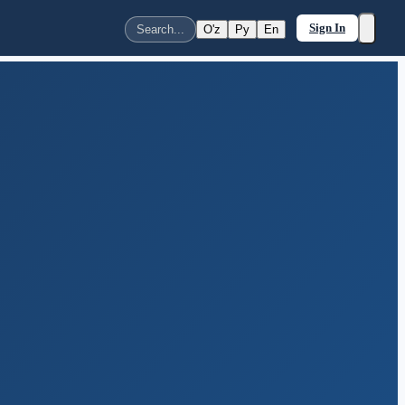
Sign In
O'z
Ру
En
Search...