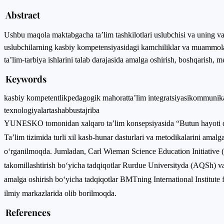
Abstract
Ushbu maqola maktabgacha ta’lim tashkilotlari uslubchisi va uning vazi
uslubchilarning kasbiy kompetensiyasidagi kamchiliklar va muammolar 
ta’lim-tarbiya ishlarini talab darajasida amalga oshirish, boshqarish, me
Keywords
kasbiy kompetentlik
pedagogik mahorat
taʼlim integratsiyasi
kommunikat
texnologiyalar
tashabbus
tajriba
YUNESKO tomonidan xalqaro ta’lim konsepsiyasida “Butun hayoti davomi
Ta’lim tizimida turli xil kasb-hunar dasturlari va metodikalarini amalga
o‘rganilmoqda. Jumladan, Carl Wieman Science Education Initiative (
takomillashtirish bo‘yicha tadqiqotlar Rurdue Universityda (AQSh) v
amalga oshirish bo‘yicha tadqiqotlar BMTning International Institute
ilmiy markazlarida olib borilmoqda.
References