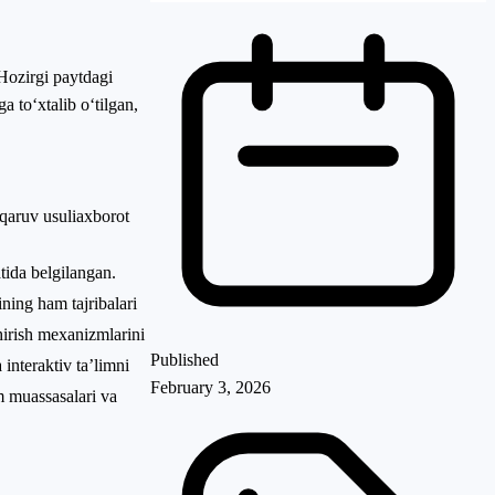
 Hozirgi paytdagi
 to‘xtalib o‘tilgan,
qaruv usuli
axborot
tida belgilangan.
ining ham tajribalari
hirish mexanizmlarini
Published
interaktiv ta’limni
February 3, 2026
m muassasalari va