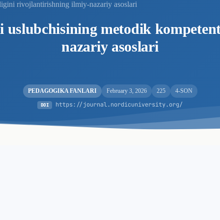
ini rivojlantirishning ilmiy-nazariy asoslari
 uslubchisining metodik kompetentli
nazariy asoslari
PEDAGOGIKA FANLARI
February 3, 2026
225
4-SON
https://journal.nordicuniversity.org/
DOI