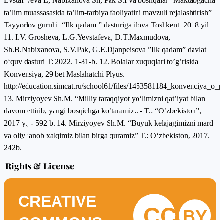
Evstaf’yeva L, Nabixanova Sh, Pak S.I va boshqalar “Maktabgacha
ta’lim muassasasida ta’lim-tarbiya faoliyatini mavzuli rejalashtirish”
Tayyorlov guruhi. “Ilk qadam ” dasturiga ilova Toshkent. 2018 yil.
11. I.V. Grоshevа, L.G.Yevstаfevа, D.T.Mаxmudоvа,
Sh.B.Nаbixаnоvа, S.V.Pаk, G.E.Djаnpeisоvа ”Ilk qаdаm” dаvlаt
о‘quv dаsturi T: 2022. 1-81-b. 12. Bolalar xuquqlari to’g’risida
Konvensiya, 29 bet Maslahatchi Plyus.
http://education.simcat.ru/school61/files/1453581184_konvenciya_o
13. Mirziyоyev Sh.M. “Milliy tаrаqqiyоt yо‘limizni qаt’iyаt bilаn
dаvоm ettirib, yаngi bоsqichgа kо‘tаrаmiz:. - T.: “О‘zbekistоn”,
2017 y., - 592 b. 14. Mirziyоyev Sh.M. “Buyuk kelаjаgimizni mаrd
vа оliy jаnоb xаlqimiz bilаn birgа qurаmiz” T.: О‘zbekistоn, 2017.
242b.
Rights & License
CREATIVE
CC
BY