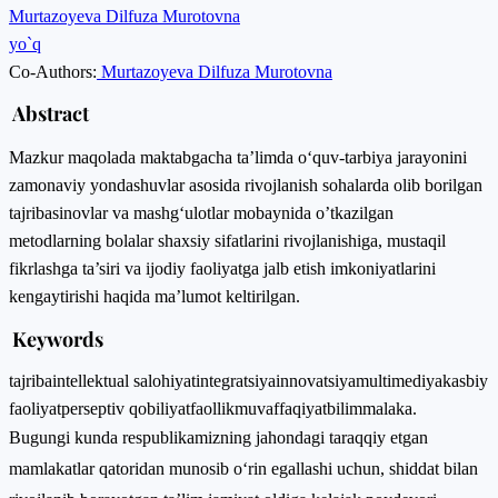
Murtazoyeva Dilfuza Murotovna
yo`q
Co-Authors:
Murtazoyeva Dilfuza Murotovna
Abstract
Mazkur maqolada maktabgacha ta’limda o‘quv-tarbiya jarayonini
zamonaviy yondashuvlar asosida rivojlanish sohalarda olib borilgan
tajribasinovlar va mashg‘ulotlar mobaynida o’tkazilgan
metodlarning bolalar shaxsiy sifatlarini rivojlanishiga, mustaqil
fikrlashga ta’siri va ijodiy faoliyatga jalb etish imkoniyatlarini
kengaytirishi haqida ma’lumot keltirilgan.
Keywords
tajriba
intellektual salohiyat
integratsiya
innovatsiya
multimediya
kasbiy
faoliyat
perseptiv qobiliyat
faollik
muvaffaqiyat
bilim
malaka.
Bugungi kunda respublikamizning jahondagi taraqqiy etgan
mamlakatlar qatoridan munosib o‘rin egallashi uchun, shiddat bilan