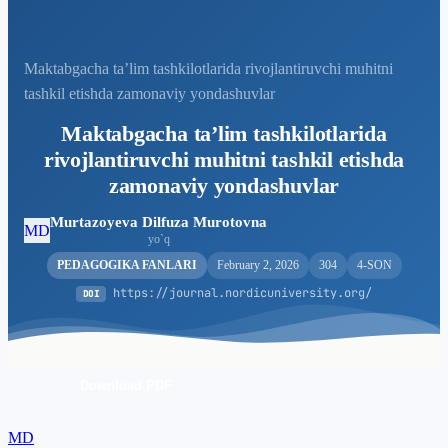
Maktabgacha ta’lim tashkilotlarida rivojlantiruvchi muhitni
tashkil etishda zamonaviy yondashuvlar
Maktabgacha ta’lim tashkilotlarida
rivojlantiruvchi muhitni tashkil etishda
zamonaviy yondashuvlar
Murtazoyeva Dilfuza Murotovna
MD
yo`q
PEDAGOGIKA FANLARI
February 2, 2026
304
4-SON
https://journal.nordicuniversity.org/
DOI
Download PDF
MD