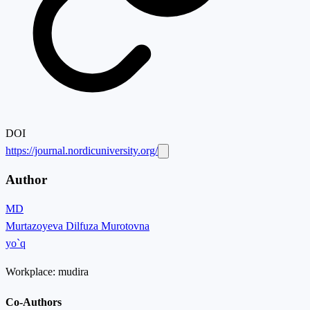
DOI
https://journal.nordicuniversity.org/
Author
MD
Murtazoyeva Dilfuza Murotovna
yo`q
Workplace:
mudira
Co-Authors