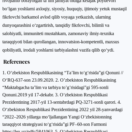
rivojlanib borayotgan ta’lim jamiyat oldiga kelajak poydevori
bo‘lgan yoshlarni axloqiy, siyosiy, huquqiy, ijtimoiy yetuk mustaqil
fikrlovchi barkamol avlod qilib voyaga yetkazish, ularning
dunyoqarashini o‘zgartirish, tanqidiy fikrlovchi, bilimli va
salohiyatli, immuniteti mustahkam, zamonaviy ilmiy-texnika
taraqqiyoti bilan qurollangan, innovatsion-kompetentli, maxsus
qobiliyatli, irodali yoshlarni tarbiyalashni vazifa qilib qo‘ydi.
References
1. О‘zbekistоn Respublikаsining “Tа’lim tо‘g‘risidа”gi Qоnuni //
О‘RQ-637-sоn 23.09.2020. 2. O’zbekiston Respublikasining
“Maktabgacha ta’lim va tarbiya to’g’risidagi”gi 595-sonli
Qonuni.2019 yil 17-dekabr. 3. О‘zbekistоn Respublikаsi
Prezidentining 2017-yil 13-sentаbrdаgi PQ-3271-sоnli qаrоri. 4.
О‘zbekistоn Respublikаsi Prezidentining 2022 yil 28-yаnvаrdаgi
“2022–2026 yillаrgа mо‘ljаllаngаn Yаngi О‘zbekistоnning
tаrаqqiyоt strаtegiyаsi tо‘g‘risidа”gi PF–60-sоn Fаrmоni
https://lex.uz/pdfs/5841063. 5. О‘zbekistоn Respublikаsi