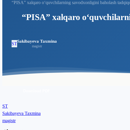
“PISA” xalqaro o‘quvchilarning savodxonligini baholash tadqiqot
“PISA” xalqaro o‘quvchilarnin
Sakibayeva Taxmina
ST
magistr
Download PDF
ST
Sakibayeva Taxmina
magistr