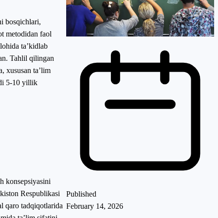
i bosqichlari,
qot metodidan faol
lohida ta’kidlab
n. Tahlil qilingan
a, xususan ta’lim
i 5-10 yillik
sh konsepsiyasini
ekiston Respublikasi
Published
 qaro tadqiqotlarida
February 14, 2026
mida taʼlim sifatini