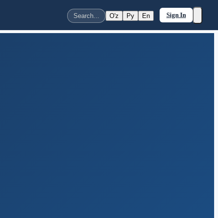
Sign In
O'z
Ру
En
Search...