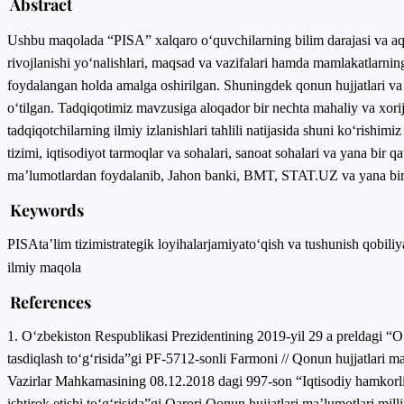
Abstract
Ushbu maqolada “PISA” xalqaro o‘quvchilarning bilim darajasi va aqliy 
rivojlanishi yo‘nalishlari, maqsad va vazifalari hamda mamlakatlarning ta
foydalangan holda amalga oshirilgan. Shuningdek qonun hujjatlari va p
o‘tilgan. Tadqiqotimiz mavzusiga aloqador bir nechta mahaliy va xorijiy
tadqiqotchilarning ilmiy izlanishlari tahlili natijasida shuni ko‘rish
tizimi, iqtisodiyot tarmoqlar va sohalari, sanoat sohalari va yana bir q
ma’lumotlardan foydalanib, Jahon banki, BMT, STAT.UZ va yana bir q
Keywords
PISA
ta’lim tizimi
strategik loyihalar
jamiyat
o‘qish va tushunish qobiliy
ilmiy maqola
References
1. Oʻzbekiston Respublikasi Prezidentining 2019-yil 29 a preldagi “Oʻ
tasdiqlash toʻgʻrisida”gi PF-5712-sonli Farmoni // Qonun hujjatlari m
Vazirlar Mahkamasining 08.12.2018 dagi 997-son “Iqtisodiy hamkorlik
ishtirok etishi toʻgʻrisida”gi Qarori Qonun hujjatlari maʼlumotlari milli