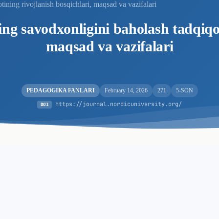
ining rivojlanish bosqichlari, maqsad va vazifalari
g savodxonligini baholash tadqiqot
maqsad va vazifalari
PEDAGOGIKA FANLARI
February 14, 2026
271
5-SON
https://journal.nordicuniversity.org/
DOI