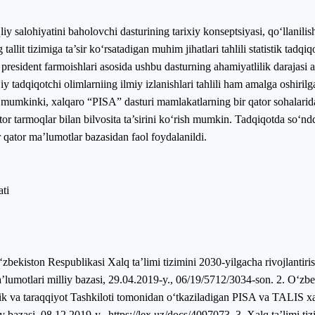
salohiyatini baholovchi dasturining tarixiy konseptsiyasi, qo‘llanilish
llit tizimiga ta’sir ko‘rsatadigan muhim jihatlari tahlili statistik tadqi
resident farmoishlari asosida ushbu dasturning ahamiyatlilik darajasi a
 tadqiqotchi olimlarniing ilmiy izlanishlari tahlili ham amalga oshirilga
imiz mumkinki, xalqaro “PISA” dasturi mamlakatlarning bir qator sohalarid
ator tarmoqlar bilan bilvosita ta’sirini ko‘rish mumkin. Tadqiqotda so‘ndd
ator ma’lumotlar bazasidan faol foydalanildi.
ati
zbekiston Respublikasi Xalq taʼlimi tizimini 2030-yilgacha rivojlantiri
aʼlumotlari milliy bazasi, 29.04.2019-y., 06/19/5712/3034-son. 2. Oʻzb
 va taraqqiyot Tashkiloti tomonidan oʻtkaziladigan PISA va TALIS xal
y bazasi, 08.12.2019-y., https://lex.uz/docs/4097073. 3. Xalq taʼlimi tizi