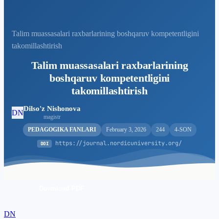
Talim muassasalari raxbarlarining boshqaruv kompetentligini
takomillashtirish
Talim muassasalari raxbarlarining
boshqaruv kompetentligini
takomillashtirish
Dilso'z Nishonova
DN
magistr
PEDAGOGIKA FANLARI
February 3, 2026
244
4-SON
https://journal.nordicuniversity.org/
DOI
Download PDF
DN