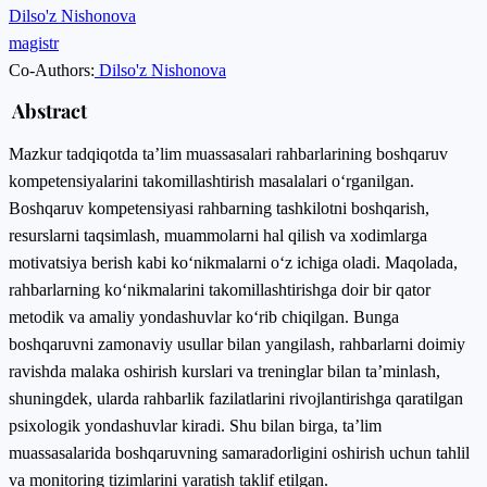
Dilso'z Nishonova
magistr
Co-Authors:
Dilso'z Nishonova
Abstract
Mazkur tadqiqotda ta’lim muassasalari rahbarlarining boshqaruv
kompetensiyalarini takomillashtirish masalalari o‘rganilgan.
Boshqaruv kompetensiyasi rahbarning tashkilotni boshqarish,
resurslarni taqsimlash, muammolarni hal qilish va xodimlarga
motivatsiya berish kabi ko‘nikmalarni o‘z ichiga oladi. Maqolada,
rahbarlarning ko‘nikmalarini takomillashtirishga doir bir qator
metodik va amaliy yondashuvlar ko‘rib chiqilgan. Bunga
boshqaruvni zamonaviy usullar bilan yangilash, rahbarlarni doimiy
ravishda malaka oshirish kurslari va treninglar bilan ta’minlash,
shuningdek, ularda rahbarlik fazilatlarini rivojlantirishga qaratilgan
psixologik yondashuvlar kiradi. Shu bilan birga, ta’lim
muassasalarida boshqaruvning samaradorligini oshirish uchun tahlil
va monitoring tizimlarini yaratish taklif etilgan.