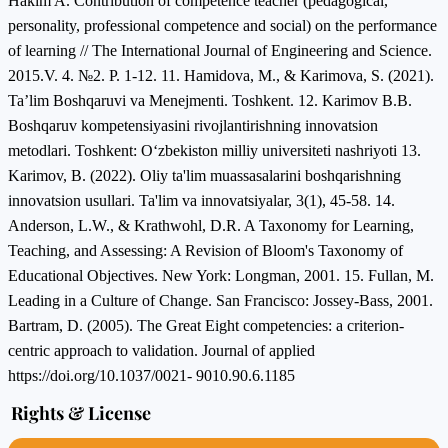
Hakim A. Contribution of competence teacher (pedagogical,
personality, professional competence and social) on the performance
of learning // The International Journal of Engineering and Science.
2015.V. 4. №2. P. 1-12. 11. Hamidova, M., & Karimova, S. (2021).
Ta’lim Boshqaruvi va Menejmenti. Toshkent. 12. Karimov B.B.
Boshqaruv kompetensiyasini rivojlantirishning innovatsion
metodlari. Toshkent: O‘zbekiston milliy universiteti nashriyoti 13.
Karimov, B. (2022). Oliy ta'lim muassasalarini boshqarishning
innovatsion usullari. Ta'lim va innovatsiyalar, 3(1), 45-58. 14.
Anderson, L.W., & Krathwohl, D.R. A Taxonomy for Learning,
Teaching, and Assessing: A Revision of Bloom's Taxonomy of
Educational Objectives. New York: Longman, 2001. 15. Fullan, M.
Leading in a Culture of Change. San Francisco: Jossey-Bass, 2001.
Bartram, D. (2005). The Great Eight competencies: a criterion-
centric approach to validation. Journal of applied
https://doi.org/10.1037/0021- 9010.90.6.1185
Rights & License