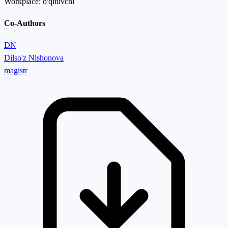
Workplace:
o'qituvchi
Co-Authors
DN
Dilso'z Nishonova
magistr