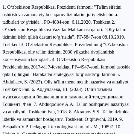
1. O‘zbekiston Respublikasi Prezidenti farmoni: "Ta'lim sifatini
oshirish va zamonaviy boshqaruv tizimlarini joriy etish chora-
tadbirlari to‘g‘risida". PQ-4884-son. 6.11.2020. Toshkent 2.
O‘zbekiston Respublikasi Vazirlar Mahkamasi qarori: "Oliy ta'lim
tizimini isloh qilish dasturi to‘g‘risida". PF-5847-son 08.10.2019.
Toshkent 3. O'zbekiston Respublikasi Prezidentining "O'zbekiston
Respublikasi oliy ta'lim tizimini 2030 yilgacha rivojlantirish
konsepsiyasini tasdiqlash. 4. O‘zbekiston Respublikasi
Prezidentining 2017-yil 7-fevraldagi PF–4947-sonli farmoni asosida
qabul qilingan "Harakatlar strategiyasi to‘g‘risida"gi farmon 5.
Abdullaev, S. (2023). Oliy ta'lim menejmenti: nazariya va amaliyot.
Toshkent: Fan. 6. Абдуллаева, Ш. (2023). Олий таълим
муассасаларини бошқаришнинг замонавий тенденциялари.
Тошкент: Фан. 7. Abduqodirov A.A. Ta'lim boshqaruvi nazariyasi
va amaliyoti. Toshkent: Fan, 2018. 8. Akramov S.S. Ta'lim tizimida
liderlik va samarador boshqaruv. Toshkent: O‘qituvchi, 2019. 9.
Bespalko V.P. Pedagogik texnologiya shartlari.- M., 19897. 10.