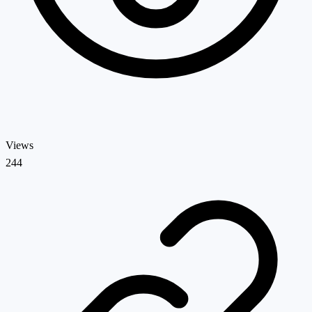
Views
244