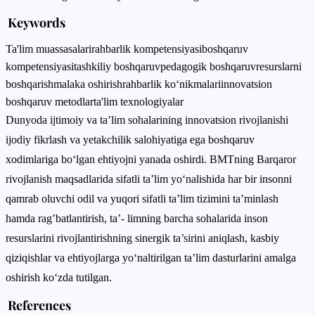
Keywords
Ta'lim muassasalari
rahbarlik kompetensiyasi
boshqaruv
kompetensiyasi
tashkiliy boshqaruv
pedagogik boshqaruv
resurslarni
boshqarish
malaka oshirish
rahbarlik ko‘nikmalari
innovatsion
boshqaruv metodlar
ta'lim texnologiyalar
Dunyoda ijtimoiy va ta’lim sohalarining innovatsion rivojlanishi
ijodiy fikrlash va yetakchilik salohiyatiga ega boshqaruv
xodimlariga bo‘lgan ehtiyojni yanada oshirdi. BMTning Barqaror
rivojlanish maqsadlarida sifatli ta’lim yo‘nalishida har bir insonni
qamrab oluvchi odil va yuqori sifatli ta’lim tizimini ta’minlash
hamda rag’batlantirish, ta’- limning barcha sohalarida inson
resurslarini rivojlantirishning sinergik ta’sirini aniqlash, kasbiy
qiziqishlar va ehtiyojlarga yo‘naltirilgan ta’lim dasturlarini amalga
oshirish ko‘zda tutilgan.
References