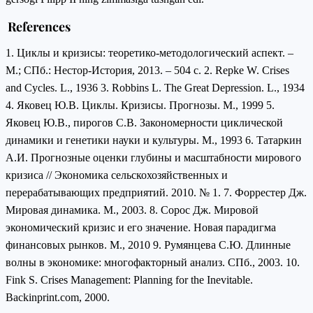
References
1. Циклы и кризисы: теоретико-методологический аспект. –
М.; СПб.: Нестор-История, 2013. – 504 с. 2. Repke W. Crises
and Cycles. L., 1936 3. Robbins L. The Great Depression. L., 1934
4. Яковец Ю.В. Циклы. Кризисы. Прогнозы. М., 1999 5.
Яковец Ю.В., пирогов С.В. Закономерности циклической
динамики и генетики науки и культуры. М., 1993 6. Татаркин
А.И. Прогнозные оценки глубины и масштабности мирового
кризиса // Экономика сельскохозяйственных и
перерабатывающих предприятий. 2010. № 1. 7. Форрестер Дж.
Мировая динамика. М., 2003. 8. Сорос Дж. Мировой
экономический кризис и его значение. Новая парадигма
финансовых рынков. М., 2010 9. Румянцева С.Ю. Длинные
волны в экономике: многофакторный анализ. СПб., 2003. 10.
Fink S. Crises Management: Planning for the Inevitable.
Backinprint.com, 2000.