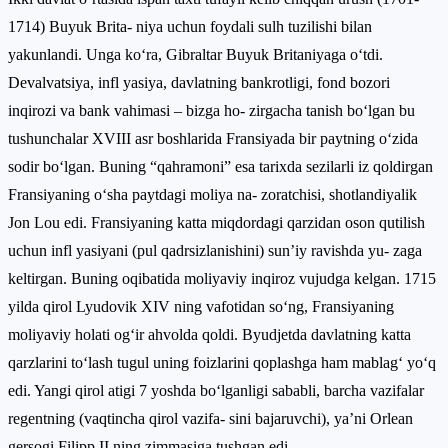
1714) Buyuk Brita- niya uchun foydali sulh tuzilishi bilan
yakunlandi. Unga ko‘ra, Gibraltar Buyuk Britaniyaga o‘tdi.
Devalvatsiya, infl yasiya, davlatning bankrotligi, fond bozori
inqirozi va bank vahimasi – bizga ho- zirgacha tanish bo‘lgan bu
tushunchalar XVIII asr boshlarida Fransiyada bir paytning o‘zida
sodir bo‘lgan. Buning “qahramoni” esa tarixda sezilarli iz qoldirgan
Fransiyaning o‘sha paytdagi moliya na- zoratchisi, shotlandiyalik
Jon Lou edi. Fransiyaning katta miqdordagi qarzidan oson qutilish
uchun infl yasiyani (pul qadrsizlanishini) sun’iy ravishda yu- zaga
keltirgan. Buning oqibatida moliyaviy inqiroz vujudga kelgan. 1715
yilda qirol Lyudovik XIV ning vafotidan so‘ng, Fransiyaning
moliyaviy holati og‘ir ahvolda qoldi. Byudjetda davlatning katta
qarzlarini to‘lash tugul uning foizlarini qoplashga ham mablag‘ yo‘q
edi. Yangi qirol atigi 7 yoshda bo‘lganligi sababli, barcha vazifalar
regentning (vaqtincha qirol vazifa- sini bajaruvchi), ya’ni Orlean
gersogi Filipp II ning zimmasiga tushgan edi.