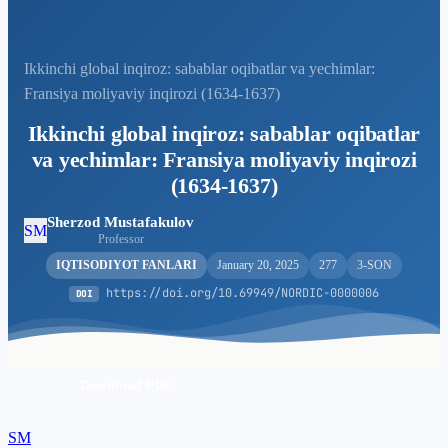
Ikkinchi global inqiroz: sabablar oqibatlar va yechimlar:
Fransiya moliyaviy inqirozi (1634-1637)
Ikkinchi global inqiroz: sabablar oqibatlar
va yechimlar: Fransiya moliyaviy inqirozi
(1634-1637)
Sherzod Mustafakulov
SM
Professor
IQTISODIYOT FANLARI
January 20, 2025
277
3-SON
https://doi.org/10.69949/NORDIC-0000006
DOI
Download PDF
SM