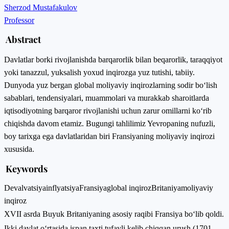
Sherzod Mustafakulov
Professor
Abstract
Davlatlar borki rivojlanishda barqarorlik bilan beqarorlik, taraqqiyot
yoki tanazzul, yuksalish yoxud inqirozga yuz tutishi, tabiiy.
Dunyoda yuz bergan global moliyaviy inqirozlarning sodir bo‘lish
sabablari, tendensiyalari, muammolari va murakkab sharoitlarda
iqtisodiyotning barqaror rivojlanishi uchun zarur omillarni ko‘rib
chiqishda davom etamiz. Bugungi tahlilimiz Yevropaning nufuzli,
boy tarixga ega davlatlaridan biri Fransiyaning moliyaviy inqirozi
xususida.
Keywords
Devalvatsiya
inflyatsiya
Fransiya
global inqiroz
Britaniya
moliyaviy
inqiroz
XVII asrda Buyuk Britaniyaning asosiy raqibi Fransiya bo‘lib qoldi.
Ikki davlat o‘rtasida ispan taxti tufayli kelib chiqqan urush (1701-