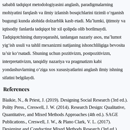
sababli tadqiqot metodologiyasini anglash, paradigmalarning
mohiyatini farqlash va ilmiy izlanish bosqichlarini tizimli o‘rganish
bugungi kunda alohida dolzarblik kasb etadi. Ma’lumki, ijtimoiy va
iqtisodiy fanlarda tadqiqot bir xil qolipda olib borilmaydi.
Tadqiqotchining dunyoqarashi, tanlangan nazariy asos, ma’lumot
yig‘ish usuli va tahlil mexanizmi natijaning ishonchliligiga bevosita
ta’sir ko‘rsatadi. Shuning uchun pozitivizm, postpozitivizm,
interpretativizm, tanqidiy nazariya va pragmatizm kabi
yondashuvlarning o‘ziga xos xususiyatlarini anglash ilmiy ishning
sifatini belgilaydi.
References
Blaikie, N., & Priest, J. (2019). Designing Social Research (3rd ed.).
Polity Press., Creswell, J. W. (2014). Research Design: Qualitative,
Quantitative, and Mixed Methods Approaches (4th ed.). SAGE
Publications., Creswell, J. W., & Plano Clark, V. L. (2017).
Designing and Conducting Mixed Methods Research (3rd ed.).