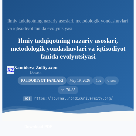
Ilmiy tadqiqotning nazariy asoslari, metodologik yondashuvlari
va iqtisodiyot fanida evolyutsiyasi
Ilmiy tadqiqotning nazariy asoslari,
metodologik yondashuvlari va iqtisodiyot
fanida evolyutsiyasi
Xamidova Zulfiyaxon
XZ
Dotsent
IQTISODIYOT FANLARI
May 19, 2026
152
6-son
pp. 76–85
https://journal.nordicuniversity.org/
DOI
Download PDF