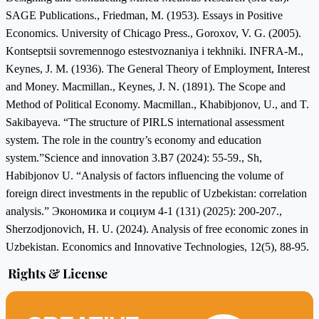
SAGE Publications., Friedman, M. (1953). Essays in Positive
Economics. University of Chicago Press., Goroxov, V. G. (2005).
Kontseptsii sovremennogo estestvoznaniya i tekhniki. INFRA-M.,
Keynes, J. M. (1936). The General Theory of Employment, Interest
and Money. Macmillan., Keynes, J. N. (1891). The Scope and
Method of Political Economy. Macmillan., Khabibjonov, U., and T.
Sakibayeva. “The structure of PIRLS international assessment
system. The role in the country’s economy and education
system.”Science and innovation 3.B7 (2024): 55-59., Sh,
Habibjonov U. “Analysis of factors influencing the volume of
foreign direct investments in the republic of Uzbekistan: correlation
analysis.” Экономика и социум 4-1 (131) (2025): 200-207.,
Sherzodjonovich, H. U. (2024). Analysis of free economic zones in
Uzbekistan. Economics and Innovative Technologies, 12(5), 88-95.
Rights & License