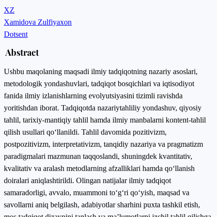
XZ
Xamidova Zulfiyaxon
Dotsent
Abstract
Ushbu maqolaning maqsadi ilmiy tadqiqotning nazariy asoslari,
metodologik yondashuvlari, tadqiqot bosqichlari va iqtisodiyot
fanida ilmiy izlanishlarning evolyutsiyasini tizimli ravishda
yoritishdan iborat. Tadqiqotda nazariytahliliy yondashuv, qiyosiy
tahlil, tarixiy-mantiqiy tahlil hamda ilmiy manbalarni kontent-tahlil
qilish usullari qo‘llanildi. Tahlil davomida pozitivizm,
postpozitivizm, interpretativizm, tanqidiy nazariya va pragmatizm
paradigmalari mazmunan taqqoslandi, shuningdek kvantitativ,
kvalitativ va aralash metodlarning afzalliklari hamda qo‘llanish
doiralari aniqlashtirildi. Olingan natijalar ilmiy tadqiqot
samaradorligi, avvalo, muammoni to‘g‘ri qo‘yish, maqsad va
savollarni aniq belgilash, adabiyotlar sharhini puxta tashkil etish,
mos tadqiqot dizaynini tanlash va ma’lumotlarni izchil tahlil qilishga