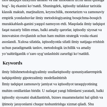
bog‘- liq ekanini ko‘rsatdi. Shuningdek, iqtisodiy tafakkur tarixida
klassik maktab, marjinalizm, keynschilik, monetarizm va zamonaviy
empirik yondashuvlar ilmiy metodologiyaning bosqichma-bosqich
murakkablash-ganini yaqqol namoyon etdi. Maqolada ilmiy tadqiqot
faqat nazariy bilim emas, balki amaliy qarorlar, iqtisodiy siyosat va
innovatsion rivojlanish uchun ham muhim strategik vosita ekani
asoslandi. Xulosa sifatida, iqtisodiyotda sifatli ilmiy natijaga erishish
uchun paradigmatik tanlov, metodologik izchillik va amaliy
yo‘naltirilganlik o‘zaro uyg‘unlashishi zarurligi ko‘rsatildi.
Keywords
ilmiy bilish
metodologiya
ilmiy usullar
iqtisodiy qonuniyatlar
empirik
tadqiqot
ilmiy gipoteza
ilmiy modellashtirish
Ilmiy tadqiqot zamonaviy jamiyat va iqtisodiyot taraqqiyotining
muhim omillaridan biridir. U nafaqat yangi bilimlarni yaratadi, balki
iqtisodiy siyosatni shakllantirish, biznes muammolarini hal qilish va
ijtimoiy jarayonlarni chuqur tushuntirishga xizmat qiladi. Shu