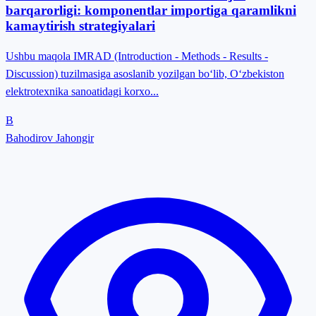
barqarorligi: komponentlar importiga qaramlikni
kamaytirish strategiyalari
Ushbu maqola IMRAD (Introduction - Methods - Results -
Discussion) tuzilmasiga asoslanib yozilgan boʻlib, Oʻzbekiston
elektrotexnika sanoatidagi korxo...
B
Bahodirov Jahongir