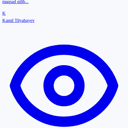
maqsad qilib...
K
Kamil Tilyabayev