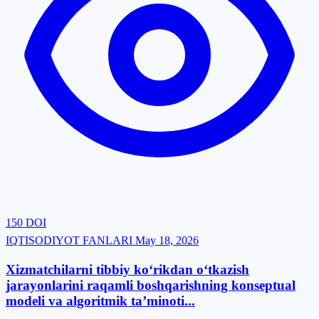
150
DOI
IQTISODIYOT FANLARI
May 18, 2026
Xizmatchilarni tibbiy ko‘rikdan o‘tkazish
jarayonlarini raqamli boshqarishning konseptual
modeli va algoritmik ta’minoti...