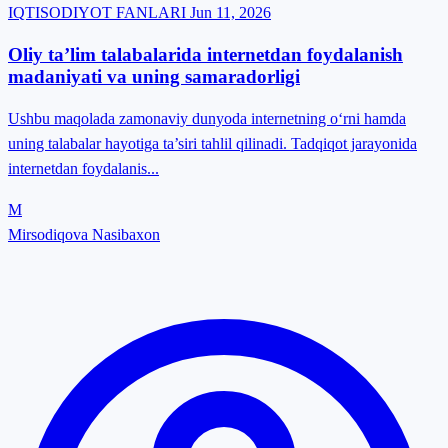
IQTISODIYOT FANLARI
Jun 11, 2026
Oliy ta’lim talabalarida internetdan foydalanish
madaniyati va uning samaradorligi
Ushbu maqolada zamonaviy dunyoda internetning o‘rni hamda
uning talabalar hayotiga ta’siri tahlil qilinadi. Tadqiqot jarayonida
internetdan foydalanis...
M
Mirsodiqova Nasibaxon