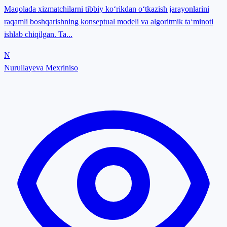
Maqolada xizmatchilarni tibbiy koʻrikdan oʻtkazish jarayonlarini
raqamli boshqarishning konseptual modeli va algoritmik taʻminoti
ishlab chiqilgan. Ta...
N
Nurullayeva Mexriniso