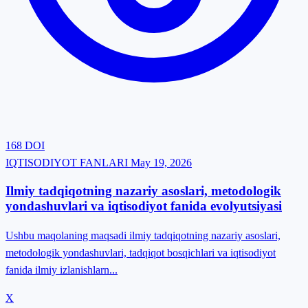
168
DOI
IQTISODIYOT FANLARI
May 19, 2026
Ilmiy tadqiqotning nazariy asoslari, metodologik
yondashuvlari va iqtisodiyot fanida evolyutsiyasi
Ushbu maqolaning maqsadi ilmiy tadqiqotning nazariy asoslari,
metodologik yondashuvlari, tadqiqot bosqichlari va iqtisodiyot
fanida ilmiy izlanishlarn...
X