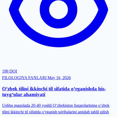
199
DOI
FILOLOGIYA FANLARI
May 16, 2026
O‘zbek tilini ikkinchi til sifatida o‘rganishda his-
tuyg‘ular ahamiyati
Ushbu maqolada 20-40 yoshli O‘zbekiston fuqarolarining o‘zbek
tilini ikkinchi til sifatida o‘rganish tajribalarini aniqlab tahlil qilish