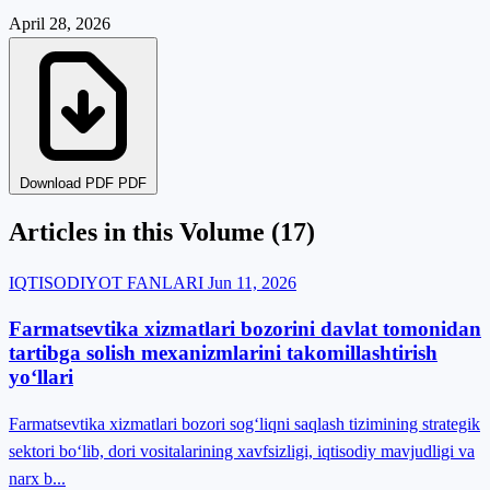
April 28, 2026
Download PDF PDF
Articles in this Volume
(17)
IQTISODIYOT FANLARI
Jun 11, 2026
Farmatsevtika xizmatlari bozorini davlat tomonidan
tartibga solish mexanizmlarini takomillashtirish
yo‘llari
Farmatsevtika xizmatlari bozori sog‘liqni saqlash tizimining strategik
sektori bo‘lib, dori vositalarining xavfsizligi, iqtisodiy mavjudligi va
narx b...