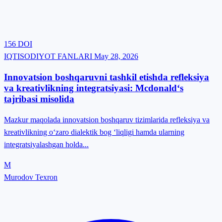
156
DOI
IQTISODIYOT FANLARI
May 28, 2026
Innovatsion boshqaruvni tashkil etishda refleksiya
va kreativlikning integratsiyasi: Mcdonald‘s
tajribasi misolida
Mazkur maqolada innovatsion boshqaruv tizimlarida refleksiya va
kreativlikning o‘zaro dialektik bog ‘liqligi hamda ularning
integratsiyalashgan holda...
M
Murodov Texron