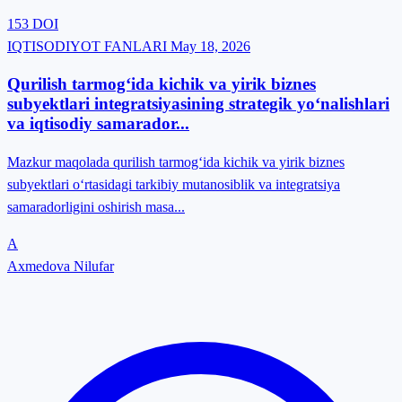
153
DOI
IQTISODIYOT FANLARI
May 18, 2026
Qurilish tarmog‘ida kichik va yirik biznes
subyektlari integratsiyasining strategik yo‘nalishlari
va iqtisodiy samarador...
Mazkur maqolada qurilish tarmog‘ida kichik va yirik biznes
subyektlari o‘rtasidagi tarkibiy mutanosiblik va integratsiya
samaradorligini oshirish masa...
A
Axmedova Nilufar