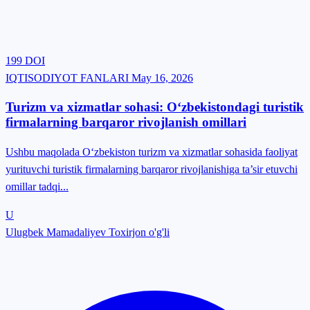
199
DOI
IQTISODIYOT FANLARI
May 16, 2026
Turizm va xizmatlar sohasi: O‘zbekistondagi turistik
firmalarning barqaror rivojlanish omillari
Ushbu maqolada O‘zbekiston turizm va xizmatlar sohasida faoliyat
yurituvchi turistik firmalarning barqaror rivojlanishiga ta’sir etuvchi
omillar tadqi...
U
Ulugbek Mamadaliyev Toxirjon o'g'li