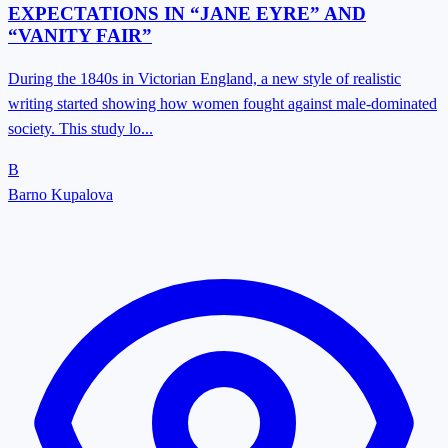
EXPECTATIONS IN “JANE EYRE” AND
“VANITY FAIR”
During the 1840s in Victorian England, a new style of realistic
writing started showing how women fought against male-dominated
society. This study lo...
B
Barno Kupalova