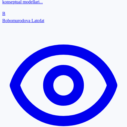
konseptual modellari...
B
Bobomurodova Latofat