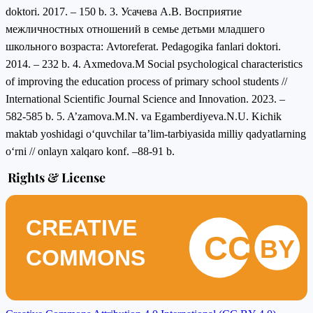
doktori. 2017. – 150 b. 3. Усачева A.B. Восприятие
межличностных отношений в семье детьми младшего
школьного возраста: Avtoreferat. Pedagogika fanlari doktori.
2014. – 232 b. 4. Axmedova.M Social psychological characteristics
of improving the education process of primary school students //
International Scientific Journal Science and Innovation. 2023. –
582-585 b. 5. A’zamova.M.N. va Egamberdiyeva.N.U. Kichik
maktab yoshidagi o‘quvchilar ta’lim-tarbiyasida milliy qadyatlarning
o‘rni // onlayn xalqaro konf. –88-91 b.
Rights & License
CREATIVE
CC
BY
COMMONS