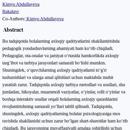
Kimyo Abdullayeva
Bakalavr
Co-Authors:
Kimyo Abdullayeva
Abstract
Bu tadqiqotda bolalarning axloqiy qadriyatlarini shakllantirishda
pedagogik yondashuvlarning ahamiyati ham ko‘rib chiqiladi.
Pedagoglar, ota-onalar va jamiyat o‘rtasida hamkorlikda axloqiy
targ’ibot va tarbiya jarayonlari samarali bo‘lishi mumkin.
Shuningdek, o‘quvchilarning axloqiy qadriyatlarni to‘g'ri
tushunishlari va ularga amal qilishlari uchun maktabda muhit
yaratish zarur. Tadqiqotda axloqiy tarbiya metodlari va usullari, shu
jumladan, hikoyalar, muammoli vaziyatlar, o‘yinlar, rolli o‘yinlar va
boshqa interaktiv usullar orqali bolalarning axloqiy qarashlarini
rivojlantirishning samarali yo‘llari tahlil qilinadi. Tadqiqotda,
shuningdek, axloqiy qadriyatlarning bolalar psixologiyasiga mos
ravishda shakllanishi uchun zarur bo‘lgan shart-sharoitlar ham ko‘rib
chiqiladi. Bu jarayonning muvaffaqiyatli amalga oshirilishi uchun