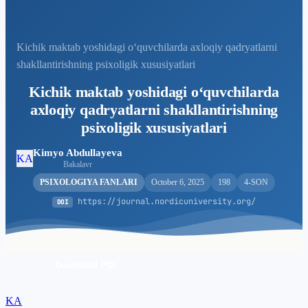
Kichik maktab yoshidagi o‘quvchilarda axloqiy qadryatlarni
shakllantirishning psixoligik xususiyatlari
Kichik maktab yoshidagi o‘quvchilarda
axloqiy qadryatlarni shakllantirishning
psixoligik xususiyatlari
Kimyo Abdullayeva
KA
Bakalavr
PSIXOLOGIYA FANLARI
October 6, 2025
198
4-SON
https://journal.nordicuniversity.org/
DOI
Download PDF
KA