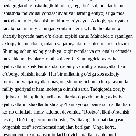
pedagoglarning psixologik bilimlarga ega bo‘lishi, bolalar bilan
ishlashda individual yondashuvlar va ularning ehtiyojlariga mos
metodlardan foydalanish muhim rol o‘ynaydi. Axloqiy qadriyatlar
faqatgina umumiy ta'lim jarayonlarida emas, balki bolalarning
shaxsiy hayotida ham o‘z aksini topishi zarur. Maktabda o‘rganilgan
axloqiy tushunchalar, oilada va jamiyatda mustahkamlanishi lozim.
Shuning uchun axloqiy tarbiya, o‘qituvchilar va ota-onalar o‘rtasida
mustahkam aloqalar o‘rnatilishi kerak. Shuningdek, axloqiy
qadriyatlarni shakllantirishda madaniy va milliy xususiyatlar ham
e’tiborga olinishi kerak. Har bir millatning o‘ziga xos axloqiy
normalari va qadriyatlari mavjud, shuning uchun ta'lim jarayonida
milliy qadriyatlar ham inobatga olinishi zarur. Tadqiqotda xorijiy
tajribalar tahlil qilinib, turli davlatlarda o‘quvchilarning axloqiy
qadriyatlarini shakllantirishda qo‘llanilayotgan samarali usullar ham
ko‘rib chiqiladi. Ilmiy tadqiqot davomida “Rostgo‘ylikni o‘rganish
testi”, “Do‘stlarga yordam berish”, “Kattalarga hurmat darajasini
o‘rganish testi” savolnomasi natijalari berilgan. Unga ko‘ra,
respondentlar xulq-anvor turlari bo‘yicha natijalar aniqlandi.