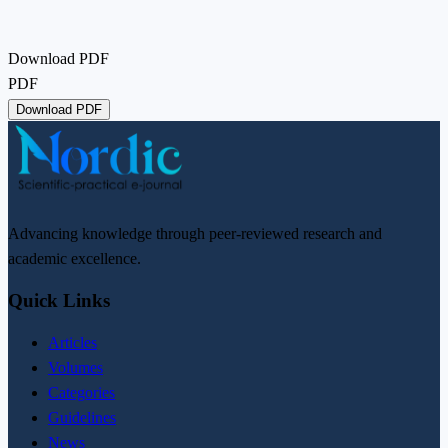
Download PDF
PDF
Download PDF
Advancing knowledge through peer-reviewed research and
academic excellence.
Quick Links
Articles
Volumes
Categories
Guidelines
News