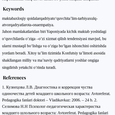
Keywords
maktab
axloqiy qoidalar
qadriyat
o‘quvchi
ta’lim-tarbiya
xulq-
atvor
qadryatlar
ota-ona
empatiya.
Jahon mamlakatlaridan biri Yaponiyada kichik maktab yoshidagi
o‘quvchilarda o‘ziga –o‘zi xizmat qilish tendensiyasi mavjud, bu
ularni mustaqil bo‘lishga va o‘ziga bo‘lgan ishonchini oshirishda
yordam beradi. Xitoy ta’lim tizimida Konfutsiy ta’limoti asosida
shakllangan milliy va ma’naviy qadriyatlarni yoshlar ongiga
singdirish yetakchi o‘rinda turadi.
References
1. Кузнецова Л.В. Диагностика и коррекция чуства
одиночества детей младшего школьного возраста: Avtoreferat.
Pedagogika fanlari doktori – Vladikavkaz: 2006. – 24 b. 2.
Селимова Н.Н Психолог-педагогическая характеристка
младшего шлольного возраста: Avtoreferat. Pedagogika fanlari