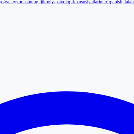
tga tayyorlashning ijtimoiy-psixologik xususiyatlarini o‘rganish, talaba