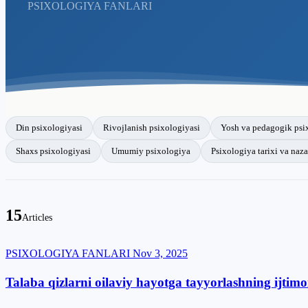
PSIXOLOGIYA FANLARI
Din psixologiyasi
Rivojlanish psixologiyasi
Yosh va pedagogik psi
Shaxs psixologiyasi
Umumiy psixologiya
Psixologiya tarixi va naza
15
Articles
PSIXOLOGIYA FANLARI
Nov 3, 2025
Talaba qizlarni oilaviy hayotga tayyorlashning ijtimoi