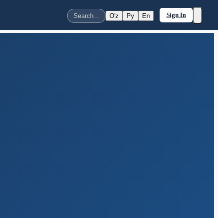
Sign In
O'z
Ру
En
Search...