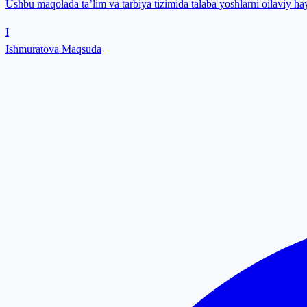
Ushbu maqolada ta’lim va tarbiya tizimida talaba yoshlarni oilaviy hayo
I
Ishmuratova Maqsuda