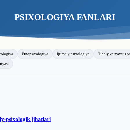
PSIXOLOGIYA FANLARI
xologiya
Etnopsixologiya
Ijtimoiy psixologiya
Tibbiy va maxsus p
riyasi
y-psixologik jihatlari