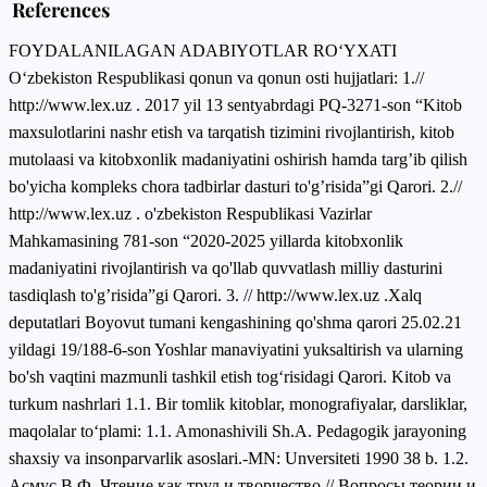
References
FOYDALANILAGAN ADABIYOTLAR RO‘YXATI
O‘zbekiston Respublikasi qonun va qonun osti hujjatlari: 1.//
http://www.lex.uz . 2017 yil 13 sentyabrdagi PQ-3271-son “Kitob
maxsulotlarini nashr etish va tarqatish tizimini rivojlantirish, kitob
mutolaasi va kitobxonlik madaniyatini oshirish hamda targ’ib qilish
bo'yicha kompleks chora tadbirlar dasturi to'g’risida”gi Qarori. 2.//
http://www.lex.uz . o'zbekiston Respublikasi Vazirlar
Mahkamasining 781-son “2020-2025 yillarda kitobxonlik
madaniyatini rivojlantirish va qo'llab quvvatlash milliy dasturini
tasdiqlash to'g’risida”gi Qarori. 3. // http://www.lex.uz .Xalq
deputatlari Boyovut tumani kengashining qo'shma qarori 25.02.21
yildagi 19/188-6-son Yoshlar manaviyatini yuksaltirish va ularning
bo'sh vaqtini mazmunli tashkil etish tog‘risidagi Qarori. Kitob va
turkum nashrlari 1.1. Bir tomlik kitoblar, monografiyalar, darsliklar,
maqolalar toʻplami: 1.1. Amonashivili Sh.A. Pedagogik jarayoning
shaxsiy va insonparvarlik asoslari.-MN: Unversiteti 1990 38 b. 1.2.
Асмус В.Ф. Чтение как труд и творчество // Вопросы теории и