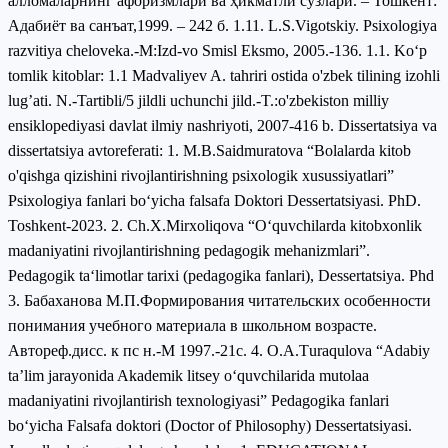
алломаларнинг афоризмлари ва ҳикматли сўзлари. – Тошкент:
Адабиёт ва санъат,1999. – 242 б. 1.11. L.S.Vigotskiy. Psixologiya
razvitiya cheloveka.-M:Izd-vo Smisl Eksmo, 2005.-136. 1.1. Koʻp
tomlik kitoblar: 1.1 Madvaliyev A. tahriri ostida o'zbek tilining izohli
lug’ati. N.-Tartibli/5 jildli uchunchi jild.-T.:o'zbekiston milliy
ensiklopediyasi davlat ilmiy nashriyoti, 2007-416 b. Dissertatsiya va
dissertatsiya avtoreferati: 1. M.B.Saidmuratova “Bolalarda kitob
o'qishga qizishini rivojlantirishning psixologik xusussiyatlari”
Psixologiya fanlari bo‘yicha falsafa Doktori Dessertatsiyasi. PhD.
Toshkent-2023. 2. Ch.X.Mirxoliqova “O‘quvchilarda kitobxonlik
madaniyatini rivojlantirishning pedagogik mehanizmlari”.
Pedagogik ta‘limotlar tarixi (pedagogika fanlari), Dessertatsiya. Phd
3. Бабаханова М.П.Формирования читательских особенности
понимания учебного материала в школьном возрасте.
Автореф.дисс. к пс н.-М 1997.-21с. 4. O.A.Тuraqulova “Adabiy
ta’lim jarayonida Akademik litsey o‘quvchilarida mutolaa
madaniyatini rivojlantirish texnologiyasi” Pedagogika fanlari
bo‘yicha Falsafa doktori (Doctor of Philosophy) Dessertatsiyasi.