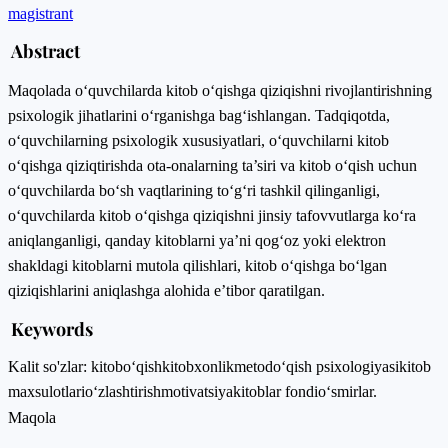
magistrant
Abstract
Maqolada o‘quvchilarda kitob o‘qishga qiziqishni rivojlantirishning
psixologik jihatlarini o‘rganishga bag‘ishlangan. Tadqiqotda,
o‘quvchilarning psixologik xususiyatlari, o‘quvchilarni kitob
o‘qishga qiziqtirishda ota-onalarning ta’siri va kitob o‘qish uchun
o‘quvchilarda bo‘sh vaqtlarining to‘g‘ri tashkil qilinganligi,
o‘quvchilarda kitob o‘qishga qiziqishni jinsiy tafovvutlarga ko‘ra
aniqlanganligi, qanday kitoblarni ya’ni qog‘oz yoki elektron
shakldagi kitoblarni mutola qilishlari, kitob o‘qishga bo‘lgan
qiziqishlarini aniqlashga alohida e’tibor qaratilgan.
Keywords
Kalit so'zlar: kitob
o‘qish
kitobxonlik
metod
o‘qish psixologiyasi
kitob
maxsulotlari
o‘zlashtirish
motivatsiya
kitoblar fondi
o‘smirlar.
Maqola