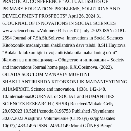
PRACTICAL CONFERENCE “ACTUAL ISSUES OF
PRIMARY EDUCATION: PROBLEMS, SOLUTIONS AND
DEVELOPMENT PROSPECTS” April 26, 2024 31 .
6.JOURNAL OF INNOVATIONS IN SOCIAL SCIENCES
www.sciencebox.uzVolume: 03 Issue: 07 | July -2023 ISSN: 2181-
2594 Journal of 7.Sh.Sh.Soliyeva..Innovations in Social Sciences
Kitobxonlik madaniyatini shakllantirish davr talabi. 8.SH.Hayitova
“Bolalar kitobxonligini rivojlantirishda oila mahallaning o‘rni”
Жамият ва инновациялар – Общество и инновации – Society
and innovations Journal home page. 9.X.Qosimova, (2022).
OILADA SOG’LOM MA’NAVIY MUHITNI
SHAKLLANTIRISHDA KITOBXONLIK MADANIYATINING
AHAMIYATI. Science and innovation, 1(B8), 142-148.
10.InternationalJOURNAL of SOCIAL and HUMANITIES
SCIENCES RESEARCH (JSHSR) Received/Makale Geliş
28.052023 10.5281/zenodo.8196753 Published /Yayınlanma
30.07.2023 Araştırma Volume/Issue (Cilt/Sayı)-ss/ppMakales
10(97),1483-1495 ISSN: 2459-1149 Murat GÜNEŞ Bengü