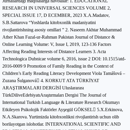
Jurnallardagi maqolalarga havolalar: 1. EDUCATIONAL
RESEARCH IN UNIVERSAL SCIENCES VOLUME 2,
SPECIAL ISSUE 17, D ECEMBER, 2023 X.A.Madatov,
S.B.Sattarova “Yoshlarda kitobxonlik madaniyatini
rivojlantirishning asosiy omillari ” 2. Naseem Akhtar Muhammad
Ather Khan Fazal-ur-Rahman Pakistan Journal of Distance &
Online Learning Volume: V, Issue I, 2019, 123-136 Factors
Affecting Reading Interests of Distance Learners 3. Acta
Technologica Dubnicae volume 6, 2016, issue 2 DOI: 10.1515/atd-
2016-0009 9 Promotion of Family Reading in the Context of
Children’s Early Reading Literacy Development Viola Tamášová –
Zuzana Šulganová 4. KORKUT ATA TÜRKİYAT
ARAŞTIRMALARI DERGİSİ Uluslararası
TürkDiliveEdebiyatıAraştırmaları Dergisi The Journal of
International Turkish Language & Literature Research Okumayı
Etkileyen Psikolojik Faktörler Ayşegül GÖKSEL 5.X.Erkinova,
N.A.Skarova. Yurtimizda kitobxonlikni rivojlantirish uchun olib
borilayotgan islohotlar. INTERNATIONAL SCIENTIFIC AND