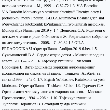
истории эстетики. – М., 1999. – С.62-72 1.3. V.A.Borodina
V.A.Borodin Motivatsiya v strukture chteniya// Chteniya detey I
podrostkov: motiv I potreb. 1.4.D.A.Muminova Boshlang‘ich sinf
o‘quvchilarida kitobxonlik ko‘nikmalarini rivojlantirish metodikasi.
Monografiya Namangan 2019 y. 1.4. Денисова С.А. Родители о
детском чтении и роли библиотек // Ж. Родительское собрание
по детскому чтению. – 2008. – С. 30-32 1.5.OILA
PEDAGOGIKASI o‘quv qo‘llanma Andijon-2019 6-bet. 1.5.
Сухомлинский В.А. Сердце отдаю детям. - Минск: народная
асвета, 2001,-287 с. 1.6.Тафаккур гулшани. Тўпловчи
Воронцов В. Ватандош ҳамда хорижий алломаларнинг
афоризмлари ва ҳикматли сўзлари. – Тошкент: Адабиёт ва
санъат,1999. – 242 б. 1.7. Ergash Yo‘ldashev. Kutubxona va yosh
kitobxon.- O‘quv qo‘llanma. Toshkent. 37-bet. 1.9. Гуревич С.А.
Организация чтения учащихся старших классов. – Москва:
Просвещение, 1994. – 206 с. 1.10. Тафаккур гулшани.
Тўпловчи Воронцов В. Ватандош ҳамда хорижий