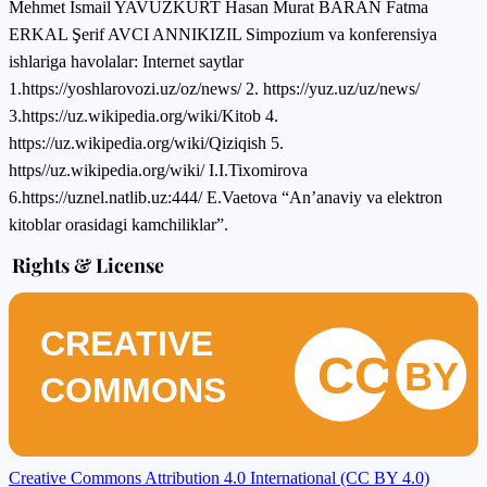
Mehmet İsmail YAVUZKURT Hasan Murat BARAN Fatma
ERKAL Şerif AVCI ANNIKIZIL Simpozium va konferensiya
ishlariga havolalar: Internet saytlar
1.https://yoshlarovozi.uz/oz/news/ 2. https://yuz.uz/uz/news/
3.https://uz.wikipedia.org/wiki/Kitob 4.
https://uz.wikipedia.org/wiki/Qiziqish 5.
https//uz.wikipedia.org/wiki/ I.I.Tixomirova
6.https://uznel.natlib.uz:444/ E.Vaetova “An’anaviy va elektron
kitoblar orasidagi kamchiliklar”.
Rights & License
CREATIVE
CC
BY
COMMONS
Creative Commons Attribution 4.0 International (CC BY 4.0)