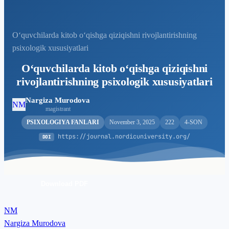
O‘quvchilarda kitob o‘qishga qiziqishni rivojlantirishning
psixologik xususiyatlari
O‘quvchilarda kitob o‘qishga qiziqishni
rivojlantirishning psixologik xususiyatlari
Nargiza Murodova
NM
magistrant
PSIXOLOGIYA FANLARI
November 3, 2025
222
4-SON
https://journal.nordicuniversity.org/
DOI
Download PDF
NM
Nargiza Murodova