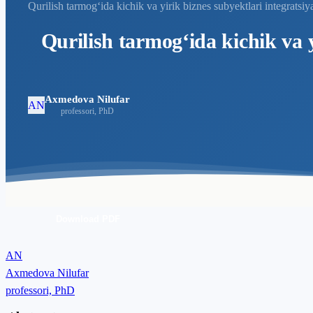
Qurilish tarmog‘ida kichik va yirik biznes subyektlari integratsiy
Qurilish tarmog‘ida kichik va y
Axmedova Nilufar
AN
professori, PhD
Download PDF
AN
Axmedova Nilufar
professori, PhD