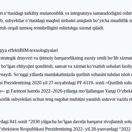
 o‘rtasidagi tarkibiy mutanosiblik va integratsiya samaradorligini oshir
ib, subyektlar o‘rtasidagi maqbul nisbatni aniqlash bo‘yicha mualliflik mo
irish orqali tarmoq rentabelligini oshirishga xizmat qiladi.
giya effekti
BIM-texnologiyalari
 strategik drayveri va ijtimoiy barqarorlikning asosiy omili bo‘lib xiz
a bo‘lgan ehtiyojini qondirish, sanoat va xizmat ko‘rsatish sohalari faol
‘ynaydi. So‘nggi yillarda mamlakatimizda qurilish sohasini tubdan isloh
i Prezidentining 2020-yil 27-noyabrdagi PF-6119- sonli «Qurilish soha
isida»- gi Farmoni hamda 2022–2026-yillarga mo‘ljallangan Yangi O‘zbeki
rkorlik subyektlari uchun teng raqobat muhitini yaratish ustuvor vazifa e
agi 841-sonli “2030 yilgacha bo‘lgan davrda barqaror rivojlanish soh
 O‘zbekiston Respublikasi Prezidentining 2022- yil 28-yanvardagi “2022 