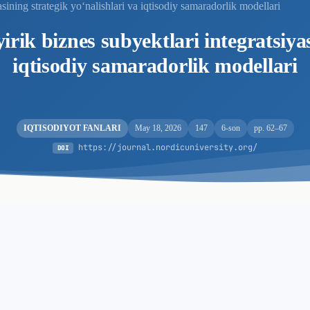
asining strategik yo‘nalishlari va iqtisodiy samaradorlik modellari
irik biznes subyektlari integratsiyas
iqtisodiy samaradorlik modellari
IQTISODIYOT FANLARI
May 18, 2026
147
6-son
pp. 62–67
https://journal.nordicuniversity.org/
DOI