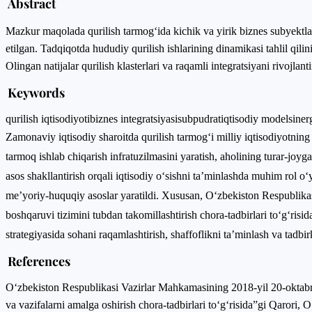
Abstract
Mazkur maqolada qurilish tarmog‘ida kichik va yirik biznes subyektlari
etilgan. Tadqiqotda hududiy qurilish ishlarining dinamikasi tahlil qilin
Olingan natijalar qurilish klasterlari va raqamli integratsiyani rivojlant
Keywords
qurilish iqtisodiyoti
biznes integratsiyasi
subpudrat
iqtisodiy model
siner
Zamonaviy iqtisodiy sharoitda qurilish tarmog‘i milliy iqtisodiyotning
tarmoq ishlab chiqarish infratuzilmasini yaratish, aholining turar-joyg
asos shakllantirish orqali iqtisodiy o‘sishni ta’minlashda muhim rol o
me’yoriy-huquqiy asoslar yaratildi. Xususan, O‘zbekiston Respublikas
boshqaruvi tizimini tubdan takomillashtirish chora-tadbirlari to‘g‘r
strategiyasida sohani raqamlashtirish, shaffoflikni ta’minlash va tadbi
References
O‘zbekiston Respublikasi Vazirlar Mahkamasining 2018-yil 20-oktabrd
va vazifalarni amalga oshirish chora-tadbirlari to‘g‘risida”gi Qarori,