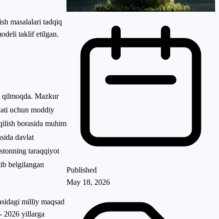
ish masalalari tadqiq
deli taklif etilgan.
mat qilmoqda. Mazkur
iyati uchun moddiy
 qilish borasida muhim
sida davlat
stonning taraqqiyot
tib belgilangan
Published
May 18, 2026
asidagi milliy maqsad
- 2026 yillarga