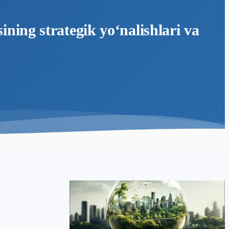
ining strategik yo‘nalishlari va