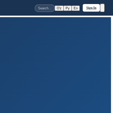
Sign In
O'z
Ру
En
Search...