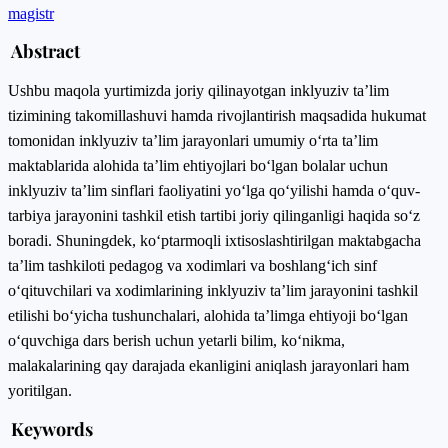
magistr
Abstract
Ushbu maqola yurtimizda joriy qilinayotgan inklyuziv ta’lim
tizimining takomillashuvi hamda rivojlantirish maqsadida hukumat
tomonidan inklyuziv ta’lim jarayonlari umumiy oʻrta ta’lim
maktablarida alohida ta’lim ehtiyojlari boʻlgan bolalar uchun
inklyuziv ta’lim sinflari faoliyatini yoʻlga qoʻyilishi hamda oʻquv-
tarbiya jarayonini tashkil etish tartibi joriy qilinganligi haqida soʻz
boradi. Shuningdek, koʻptarmoqli ixtisoslashtirilgan maktabgacha
ta’lim tashkiloti pedagog va xodimlari va boshlangʻich sinf
oʻqituvchilari va xodimlarining inklyuziv ta’lim jarayonini tashkil
etilishi boʻyicha tushunchalari, alohida ta’limga ehtiyoji boʻlgan
oʻquvchiga dars berish uchun yetarli bilim, koʻnikma,
malakalarining qay darajada ekanligini aniqlash jarayonlari ham
yoritilgan.
Keywords