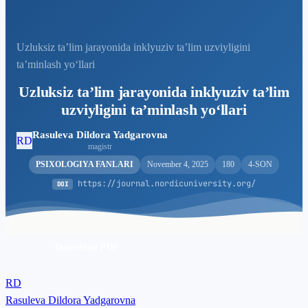
Uzluksiz ta’lim jarayonida inklyuziv ta’lim uzviyligini
ta’minlash yoʻllari
Uzluksiz ta’lim jarayonida inklyuziv ta’lim
uzviyligini ta’minlash yoʻllari
Rasuleva Dildora Yadgarovna
RD
magistr
PSIXOLOGIYA FANLARI
November 4, 2025
180
4-SON
https://journal.nordicuniversity.org/
DOI
Download PDF
RD
Rasuleva Dildora Yadgarovna