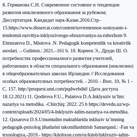
8. Германова С.Н. Современное состояние и тенденции
развития инклюзивного образования за рубежом;
Диссертатция. Кандидат наук-Казан.2016.Стр‒
15.https://www.dissercat.com/content/sovremennoe-sostoyanie-i-
tendentsii-razvitiya-inklyuzivnogo-obrazovaniya-za-rubezhom 9.
Elmuratova D., Misirova .N. Pedagogik kompetentlik va kreativlik
asoslari. .- Guliston.: 2021.‒161 b. 10. Корнен Э., Друди Ш. О.
потребностях профессионалного развития учителей,
работаюших в области специального образования (инклюзии)
в общеобразователных школах Ирландии // Исследования
особых образователных потребностей. - 2010. - Вип. 10, № 1 –
С. 157. http://proquest.umi.com/pqdwebdid/ (Дата доступа
18.12.2021) 11. Qodirova F.U., Pulatova D.A.Inklyuziv ta’lim:
nazariya va metodika. -Chirchiq: 2022. 25 b https://devedu.uz/wp-
content/uploads/2024/05/4-Inklyuziv-talim-nazariya-va-metodika.
12. Qaxarova D.S.Umumtalim maktablarida inkluziv ta’imning
pedagogik-psixolog jihatlarini takomillashtirish Samarqand.: -Fan va
texnologiya,-2019.- https://kitobxon.com/oz/kitob/inklyuziv-talim-