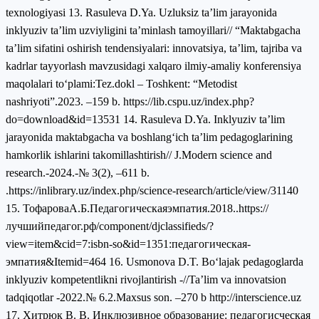
texnologiyasi 13. Rasuleva D.Ya. Uzluksiz ta’lim jarayonida
inklyuziv ta’lim uzviyligini ta’minlash tamoyillari// “Maktabgacha
taʼlim sifatini oshirish tendensiyalari: innovatsiya, taʼlim, tajriba va
kadrlar tayyorlash mavzusidagi xalqaro ilmiy-amaliy konferensiya
maqolalari toʻplami:Tez.dokl – Toshkent: “Metodist
nashriyoti”.2023. ‒159 b. https://lib.cspu.uz/index.php?
do=download&id=13531 14. Rasuleva D.Ya. Inklyuziv ta’lim
jarayonida maktabgacha va boshlangʻich ta’lim pedagoglarining
hamkorlik ishlarini takomillashtirish// J.Modern science аnd
research.-2024.-№ 3(2), ‒611 b.
.https://inlibrary.uz/index.php/science-research/article/view/31140
15. ТофароваА.Б.Педагогическаяэмпатия.2018..https://
лучшийпедагог.рф/component/djclassifieds/?
view=item&cid=7:isbn-so&id=1351:педагогическая-
эмпатия&Itemid=464 16. Usmonova D.T. Boʻlajak pedagoglarda
inklyuziv kompetentlikni rivojlantirish -//Ta’lim va innovatsion
tadqiqotlar -2022.№ 6.2.Maxsus son. ‒270 b http://interscience.uz
17. Хитрюк В. В. Инклюзивное образование: педагогиcческая