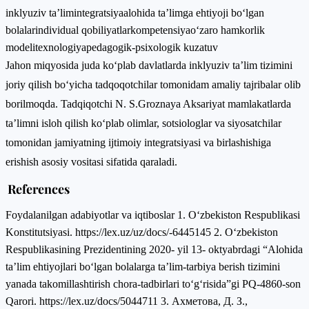
inklyuziv ta’lim
integratsiya
alohida ta’limga ehtiyoji boʻlgan
bolalar
individual qobiliyatlar
kompetensiya
oʻzaro hamkorlik
modeli
texnologiya
pedagogik-psixologik kuzatuv
Jahon miqyosida juda koʻplab davlatlarda inklyuziv ta’lim tizimini
joriy qilish boʻyicha tadqoqotchilar tomonidam amaliy tajribalar olib
borilmoqda. Tadqiqotchi N. S.Groznaya Aksariyat mamlakatlarda
ta’limni isloh qilish koʻplab olimlar, sotsiologlar va siyosatchilar
tomonidan jamiyatning ijtimoiy integratsiyasi va birlashishiga
erishish asosiy vositasi sifatida qaraladi.
References
Foydalanilgan adabiyotlar va iqtiboslar 1. Oʻzbekiston Respublikasi
Konstitutsiyasi. https://lex.uz/uz/docs/-6445145 2. Oʻzbekiston
Respublikasining Prezidentining 2020- yil 13- oktyabrdagi “Alohida
ta’lim ehtiyojlari boʻlgan bolalarga ta’lim-tarbiya berish tizimini
yanada takomillashtirish chora-tadbirlari toʻgʻrisida”gi PQ-4860-son
Qarori. https://lex.uz/docs/5044711 3. Ахметова, Д. З.,