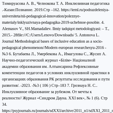
Тимирyaсова А. В., Челнокова Т. А. Инклюзивная педагогика
.-Казан:Познание. 2019.Стр ‒162. https://ieml.ru/podrazdeleniya-
universiteta/nii-pedagogical-innovation/poleznye-
materialy/inklyuzivnaya-pedagogika-2019-uchebnoe-posobie. 4.
Alemasov V., SH.Mamadaliev. Ilmiy tadqiqot metodologiyasi: – T.,
2015.- 28file:///C:/Users/Lenovo/Downloads/ 5. Antonova L.
Journal Methodological bases of inclusive education as a socio-
pedagogical phenomenon//Мodern european researchesyu-2016 -
№3 6. Бутабаева Л., Умербекова A., Имагулова С., Жусип A.
Научно-педагогический журнал «Білім» Нaцiоналной
академии образования им. Алтынсарина Рефлексивные
компетенции педагогов в условиях инклyuзивной практики в
организaциях образования РК резултаты исследования и пути
развития/. -2023. -№3 ( 106 ) Стр‒183 7. Грознаya Н. С..
Инклyuзивное образование за рубежом. От мечты к
реалности// Журнал «Синдром Дауна. XXI век», № 1 (6). Стр
34.
https://psyjournals.ru/journals/sdXXI/archive/2011_n1/sdXXI_2011