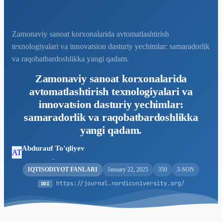
Zamonaviy sanoat korxonalarida avtomatlashtirish
texnologiyalari va innovatsion dasturiy yechimlar: samaradorlik
va raqobatbardoshlikka yangi qadam.
Zamonaviy sanoat korxonalarida
avtomatlashtirish texnologiyalari va
innovatsion dasturiy yechimlar:
samaradorlik va raqobatbardoshlikka
yangi qadam.
Abdurauf To'qliyev
AT
_
IQTISODIYOT FANLARI
January 22, 2025
350
3-SON
https://journal.nordicuniversity.org/
DOI