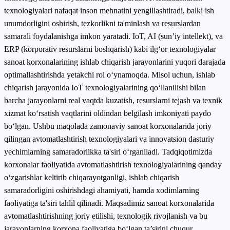
texnologiyalari nafaqat inson mehnatini yengillashtiradi, balki ish
unumdorligini oshirish, tezkorlikni ta'minlash va resurslardan
samarali foydalanishga imkon yaratadi. IoT, AI (sun’iy intellekt), va
ERP (korporativ resurslarni boshqarish) kabi ilg‘or texnologiyalar
sanoat korxonalarining ishlab chiqarish jarayonlarini yuqori darajada
optimallashtirishda yetakchi rol o‘ynamoqda. Misol uchun, ishlab
chiqarish jarayonida IoT texnologiyalarining qo‘llanilishi bilan
barcha jarayonlarni real vaqtda kuzatish, resurslarni tejash va texnik
xizmat ko‘rsatish vaqtlarini oldindan belgilash imkoniyati paydo
bo‘lgan. Ushbu maqolada zamonaviy sanoat korxonalarida joriy
qilingan avtomatlashtirish texnologiyalari va innovatsion dasturiy
yechimlarning samaradorlikka ta'siri o‘rganiladi. Tadqiqotimizda
korxonalar faoliyatida avtomatlashtirish texnologiyalarining qanday
o‘zgarishlar keltirib chiqarayotganligi, ishlab chiqarish
samaradorligini oshirishdagi ahamiyati, hamda xodimlarning
faoliyatiga ta'siri tahlil qilinadi. Maqsadimiz sanoat korxonalarida
avtomatlashtirishning joriy etilishi, texnologik rivojlanish va bu
jarayonlarning korxona faoliyatiga bo‘lgan ta’sirini chuqur