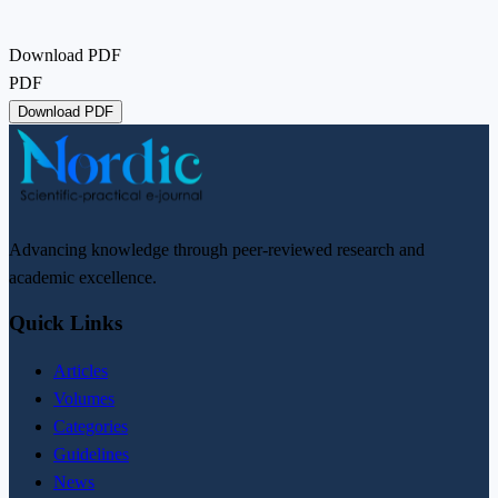
Download PDF
PDF
Download PDF
Advancing knowledge through peer-reviewed research and
academic excellence.
Quick Links
Articles
Volumes
Categories
Guidelines
News