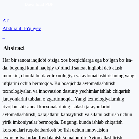
Download PDF
AT
Abdurauf To'qliyev
_
Abstract
Har bir sanoat inqilobi o‘ziga xos bosqichlarga ega bo‘lgan bo‘lsa-
da, bugungi kunni haqiqiy to‘rtinchi sanoat inqilobi deb atash
mumkin, chunki bu davr texnologiya va avtomatlashtirishning yangi
ufqlarini ochib bermoqda. Bu bosqichda avtomatlashtirish
texnologiyalari va innovatsion dasturiy yechimlar ishlab chiqarish
jarayonlarini tubdan o‘zgartirmoqda. Yangi texnologiyalarning
rivojlanishi sanoat korxonalarining ishlash jarayonlarini
avtomatlashtirish, xarajatlarni kamaytirish va sifatni oshirish uchun
yirik imkoniyatlar bermoqda. Bugungi kunda ishlab chiqarish
korxonalari raqobatbardosh bo‘lish uchun innovatsion
texnologiyalardan foydalanishga majburdir. Avtomatlashtirish