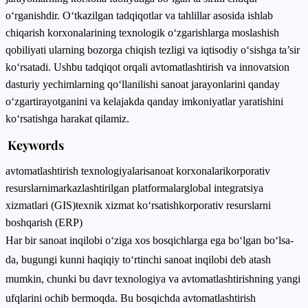
o‘rganishdir. O‘tkazilgan tadqiqotlar va tahlillar asosida ishlab
chiqarish korxonalarining texnologik o‘zgarishlarga moslashish
qobiliyati ularning bozorga chiqish tezligi va iqtisodiy o‘sishga ta’sir
ko‘rsatadi. Ushbu tadqiqot orqali avtomatlashtirish va innovatsion
dasturiy yechimlarning qo‘llanilishi sanoat jarayonlarini qanday
o‘zgartirayotganini va kelajakda qanday imkoniyatlar yaratishini
ko‘rsatishga harakat qilamiz.
Keywords
avtomatlashtirish texnologiyalari
sanoat korxonalari
korporativ
resurslarni
markazlashtirilgan platformalar
global integratsiya
xizmatlari (GIS)
texnik xizmat ko‘rsatish
korporativ resurslarni
boshqarish (ERP)
Har bir sanoat inqilobi o‘ziga xos bosqichlarga ega bo‘lgan bo‘lsa-
da, bugungi kunni haqiqiy to‘rtinchi sanoat inqilobi deb atash
mumkin, chunki bu davr texnologiya va avtomatlashtirishning yangi
ufqlarini ochib bermoqda. Bu bosqichda avtomatlashtirish